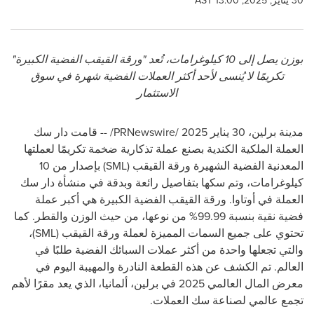
30 يناير, 2025, 13:00 AST
بوزن يصل إلى 10 كيلوغرامات، تُعد "ورقة القيقب الفضية الكبيرة"
تكريمًا لا يُنسى لأحد أكثر العملات الفضية شهرة في سوق
الاستثمار
مدينة برلين، 30 يناير 2025 /
PRNewswire
/ -- قامت دار سك
العملة الملكية الكندية بصنع عملة تذكارية ضخمة تكريمًا لعملتها
المعدنية الفضية الشهيرة ورقة القيقب (
SML
) بإصدار من 10
كيلوغرامات، وتم سكها بتفاصيل رائعة وبدقة في منشأة دار سك
العملة في أوتاوا. ورقة القيقب الفضية الكبيرة هي أكبر عملة
فضية نقية بنسبة 99.99% من نوعها، من حيث الوزن والقطر. كما
تحتوي على جميع السمات المميزة لعملة ورقة القيقب (
SML
)،
والتي تجعلها واحدة من أكثر عملات السبائك الفضية طلبًا في
العالم. تم الكشف عن هذه القطعة النادرة والمهيبة اليوم في
معرض المال العالمي 2025 في برلين، ألمانيا، الذي يعد مقرًا لأهم
تجمع عالمي لصناعة سك العملات.