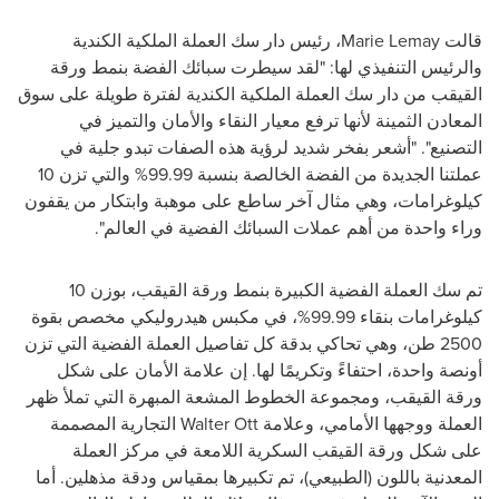
قالت
Marie Lemay
، رئيس دار سك العملة الملكية الكندية
والرئيس التنفيذي لها: "لقد سيطرت سبائك الفضة بنمط ورقة
القيقب من دار سك العملة الملكية الكندية لفترة طويلة على سوق
المعادن الثمينة لأنها ترفع معيار النقاء والأمان والتميز في
التصنيع". "أشعر بفخر شديد لرؤية هذه الصفات تبدو جلية في
عملتنا الجديدة من الفضة الخالصة بنسبة 99.99% والتي تزن 10
كيلوغرامات، وهي مثال آخر ساطع على موهبة وابتكار من يقفون
وراء واحدة من أهم عملات السبائك الفضية في العالم".
تم سك العملة الفضية الكبيرة بنمط ورقة القيقب، بوزن 10
كيلوغرامات بنقاء 99.99%، في مكبس هيدروليكي مخصص بقوة
2500 طن، وهي تحاكي بدقة كل تفاصيل العملة الفضية التي تزن
أونصة واحدة، احتفاءً وتكريمًا لها. إن علامة الأمان على شكل
ورقة القيقب، ومجموعة الخطوط المشعة المبهرة التي تملأ ظهر
العملة ووجهها الأمامي، وعلامة
Walter Ott
التجارية المصممة
على شكل ورقة القيقب السكرية اللامعة في مركز العملة
المعدنية باللون (الطبيعي)، تم تكبيرها بمقياس ودقة مذهلين. أما