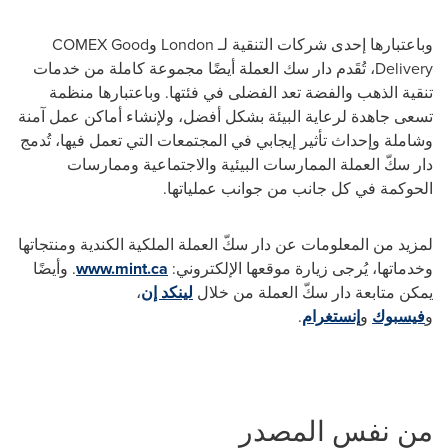
وباعتبارها إحدى شركات التنقية لـ
London
و
COMEX Good
Delivery
، تُقَدم دار سك العملة أيضًا مجموعة كاملة من خدمات
تنقية الذهب والفضة تعد الفضلى في فئتها. وباعتبارها منظمة
تسعى جاهدة لرعاية البيئة بشكل أفضل، ولإنشاء أماكن عمل آمنة
وشاملة وإحداث تأثير إيجابي في المجتمعات التي تعمل فيها، تُدمج
دار سكّ العملة الممارسات البيئية والاجتماعية وممارسات
الحوكمة في كل جانب من جوانب عملياتها.
لمزيد من المعلومات عن دار سكّ العملة الملكية الكندية ومنتجاتها
وخدماتها، يُرجى زيارة موقعها الإلكتروني:
www.mint.ca
‏.
وأيضًا
يمكن متابعة دار سكّ العملة من خلال
لينكد إن
،
و
فيسبوك
و
إنستغرام
.
من نفس المصدر