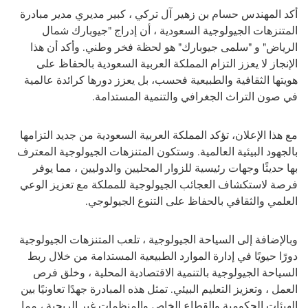
أكد المهندس حسام بن زهير آل تركي ، كبير مديري مدير مبادرة
المتنزهات الجيولوجية السعودية ، أن إدراج "جيوبارك شمال
الرياض" و "سلمى جيوبارك" هو لحظة فخر وطني. وأكد أن هذا
الإنجاز لا يعزز التزام المملكة العربية السعودية بالحفاظ على
هويتها الثقافية والطبيعية فحسب، بل يعزز دورها كرائدة عالمية
في صون التراث الجغرافي والتنمية المستدامة.
مع هذا الإعلان، تؤكد المملكة العربية السعودية من جديد التزامها
بالجهود البيئية العالمية. وستكون المتنزهات الجيولوجية المعترف
بها حديثًا وجهات رئيسية للزوار المحليين والدوليين ، مما يوفر
فرصة لاستكشاف العجائب الجيولوجية للمملكة مع تعزيز الوعي
العلمي والثقافي بالحفاظ على التنوع الجيولوجي.
وبالإضافة إلى السياحة الجيولوجية ، تلعب المتنزهات الجيولوجية
دورًا حيويًا في إدارة الموارد الطبيعية المستدامة من خلال ربط
السياحة الجيولوجية بالتنمية الاقتصادية المحلية ، وخلق فرص
العمل ، وتعزيز التعليم البيئي. تمثل هذه المبادرة جهدًا تعاونيًا بين
الهيئات الحكومية والقطاع الخاص والمنظمات غير الربحية ، مما