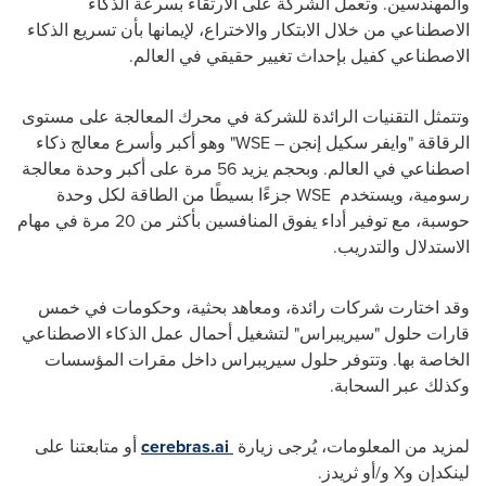
والمهندسين. وتعمل الشركة على الارتقاء بسرعة الذكاء
الاصطناعي من خلال الابتكار والاختراع، لإيمانها بأن تسريع الذكاء
الاصطناعي كفيل بإحداث تغيير حقيقي في العالم
.
وتتمثل التقنيات الرائدة للشركة في محرك المعالجة على مستوى
الرقاقة
"
وايفر سكيل إنجن –
WSE
"
وهو أكبر وأسرع معالج ذكاء
اصطناعي في العالم. وبحجم يزيد 56 مرة على أكبر وحدة معالجة
رسومية، ويستخدم
WSE
جزءًا بسيطًا من الطاقة لكل وحدة
حوسبة، مع توفير أداء يفوق المنافسين بأكثر من 20 مرة في مهام
الاستدلال والتدريب
.
وقد اختارت شركات رائدة، ومعاهد بحثية، وحكومات في خمس
قارات حلول "سيريبراس" لتشغيل أحمال عمل الذكاء الاصطناعي
الخاصة بها. وتتوفر حلول سيريبراس داخل مقرات المؤسسات
وكذلك عبر السحابة
.
لمزيد من المعلومات، يُرجى زيارة
cerebras.ai
أو متابعتنا على
لينكدإن و
X
و/أو ثريدز
.