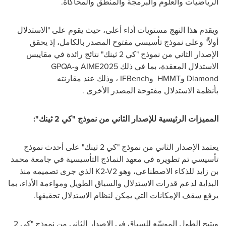
الرياضيات والعلوم والبرمجة والمنطق والمحاكاة
.
ويقدم هذا النهج مستويات أداء أعلى، حيث يقوم على "الاستدلال
أولاً" وعلى نموذج تأسيسي مفتوح المصدر بالكامل، إذ يحقق
الإصدار الثاني من نموذج
"كي 2 ثينك
"
نتائج رائدة في مقاييس
الاستدلال المعقدة، بما في ذلك
AIME2025
و
GPQA-
Diamond
و
HMMT
و
IFBench
، وذلك عند مقارنته
بأنظمة
الاستدلال مفتوحة المصدر
الأخرى
.
المميزات الرئيسية للإصدار
الثاني من نموذج
"كي 2 ثينك
":
يعتمد الإصدار الثاني من نموذج "كي 2 ثينك
"
على أحدث نموذج
تأسيسي تم تطويره في معهد النماذج التأسيسية في جامعة محمد
بن زايد للذكاء الاصطناعي، وهو
K2-V2
الذي جرى تصميمه منذ
البداية لدعم قدرات الاستدلال والسياق الطويل ومواءمة الأداء، بما
يرفع سقف الإمكانات التي يمكن لنظام الاستدلال تحقيقها.
ويتيح الطول الموسّع للسياق في الإصدار الثاني من
نموذج "كي 2