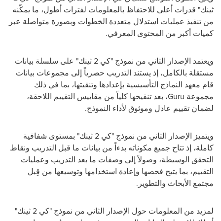
ثينك
"
قدرات أعلى للاحتفاظ بالمعلومات لفترات أطول، ما يمكّنه
من تنفيذ عمليات استدلال متعددة الخطوات وبصورة متواصلة عبر
كميات أكبر من المحتوى المعرفي.
ويعتمد
الإصدار الثاني من
نموذج
"كي 2 ثينك
"
على سلسلة بيانات
مستقلة بالكامل، إذ يستند التدريب حصرياً إلى مجموعات بيانات
قام معهد النماذج التأسيسية بإعدادها وتنقيتها، بما في ذلك
مجموعة
Guru
، بعد تنقيحها كلياً من مقاييس التقييم اللاحقة،
لضمان تقييم عادل وموثوق لأداء النموذج
.
ويتميز
الإصدار الثاني من
نموذج
"كي 2 ثينك
"
بمستوى شفافية
كاملة، إذ تتاح جميع مكوناته بدءاً من بيانات ما قبل التدريب ونقاط
التحقق الوسيطة، وصولاً إلى وصفات ما بعد التدريب وعمليات
التقييم، بما يتيح فحصها وإعادة استخدامها وتوسيعها من قِبل
مجتمع الأبحاث والتطوير
.
لمزيد من المعلومات حول
الإصدار الثاني من
نموذج
"كي 2 ثينك
"