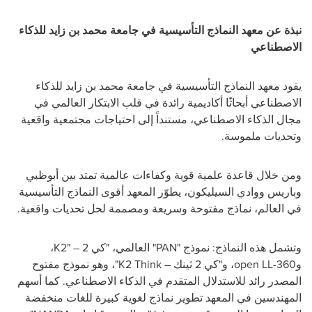
نبذة عن معهد النماذج التأسيسية في جامعة محمد بن زايد للذكاء
الاصطناعي
يقود معهد النماذج التأسيسية في جامعة محمد بن زايد للذكاء
الاصطناعي أبحاثًا أكاديمية رائدة في قلب الابتكار العالمي في
مجال الذكاء الاصطناعي، مستنداً إلى احتياجات مجتمعية واقعية
وتحديات ملموسة
.
ومن خلال قاعدة علمية قوية وكفاءات عالمية تمتد بين أبوظبي
وباريس ووادي السيليكون، يطوّر المعهد أقوى النماذج التأسيسية
في العالم، نماذج مفتوحة وسريعة ومصممة لحل تحديات واقعية
.
وتشمل هذه النماذج: نموذج "
PAN
" العالمي، "كي 2 – "
K2
،
و360-
open LL
، و"كي 2 ثينك –
K2 Think
"، وهو نموذج مفتوح
المصدر رائد للاستدلال المتقدم في الذكاء الاصطناعي. كما أسهم
المهندسين في المعهد تطوير نماذج لغوية كبيرة للغات منخفضة