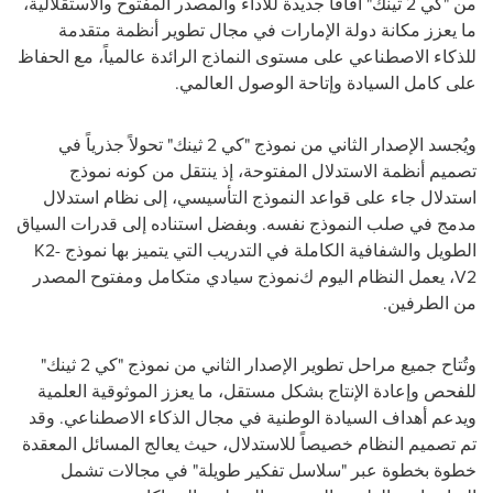
من "كي 2 ثينك" آفاقاً جديدة للأداء والمصدر المفتوح والاستقلالية،
ما يعزز مكانة دولة الإمارات في مجال تطوير أنظمة متقدمة
للذكاء الاصطناعي على مستوى النماذج الرائدة عالمياً، مع الحفاظ
على كامل السيادة وإتاحة الوصول العالمي.
ويُجسد الإصدار الثاني من نموذج "كي 2 ثينك
"
تحولاً جذرياً في
تصميم أنظمة الاستدلال المفتوحة، إذ ينتقل من كونه نموذج
استدلال جاء على قواعد النموذج التأسيسي، إلى نظام استدلال
مدمج في صلب النموذج نفسه. وبفضل استناده إلى قدرات السياق
الطويل والشفافية الكاملة في التدريب التي يتميز بها نموذج
K2-
V2
،
يعمل النظام اليوم ك
نموذج
سيادي متكامل ومفتوح المصدر
من الطرفين.
وتُتاح جميع مراحل تطوير الإصدار الثاني من نموذج "كي 2 ثينك
"
للفحص وإعادة الإنتاج بشكل مستقل، ما يعزز الموثوقية العلمية
ويدعم أهداف السيادة الوطنية في مجال الذكاء الاصطناعي. وقد
تم تصميم النظام خصيصاً للاستدلال، حيث يعالج المسائل المعقدة
خطوة بخطوة عبر "سلاسل تفكير طويلة" في مجالات تشمل