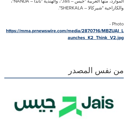
الموارد، منها العربية "جيس –
Jais
"، والهندية "ناندا –
NANDA
"،
والكازاخية "شيركالا –
SHERKALA
".
Photo -
https://mma.prnewswire.com/media/2870716/MBZUAI_L
aunches_K2_Think_V2.jpg
من نفس المصدر