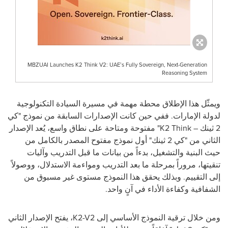
MBZUAI Launches K2 Think V2: UAE’s Fully Sovereign, Next-Generation
Reasoning System
ويمثّل هذا الإطلاق محطة مهمة في مسيرة السيادة التكنولوجية
لدولة الإمارات. ففي حين كانت الإصدارات السابقة من نموذج
"كي
2 ثينك –
K2 Think
"
مفتوحة ومتاحة على نطاق واسع، يُعد
الإصدار
الثاني من "كي 2 ثينك
"
أول نموذج مفتوح المصدر بالكامل من
حيث البنية والتشغيل
، بدءاً من بيانات ما قبل التدريب وآليات
تنقيتها، مروراً بمرحلة ما بعد التدريب ومواءمة الاستدلال، ووصولاً
إلى التقييم. وبذلك يحقق هذا النموذج مستوى غير مسبوق من
الشفافية وكفاءة الأداء في آنٍ واحد
.
ومن خلال ترقية النموذج الأساسي إلى
K2-V2
، يفتح الإصدار الثاني