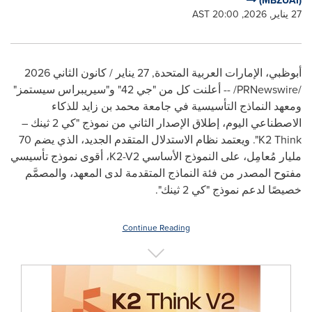
(MBZUAI)
27 يناير, 2026, 20:00 AST
أبوظبي، الإمارات العربية المتحدة
,
27 يناير / كانون الثاني 2026
/PRNewswire/ --
أعلنت كل من "جي 42" و"سيريبراس سيستمز"
ومعهد النماذج التأسيسية في جامعة محمد بن زايد للذكاء
الاصطناعي اليوم، إطلاق الإصدار الثاني من نموذج
"كي 2 ثينك –
K2 Think
".
ويعتمد نظام الاستدلال المتقدم الجديد، الذي يضم 70
مليار مُعامِل، على النموذج الأساسي
K2-V2
، أقوى نموذج تأسيسي
مفتوح المصدر من فئة النماذج المتقدمة لدى المعهد، والمصمَّم
خصيصًا لدعم نموذج "كي 2 ثينك".
Continue Reading