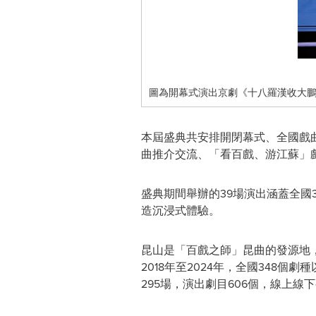
圖為開幕式演出京劇《十八羅漢收大
本屆盛典共安排開閉幕式、全國戲
曲推介交流、「看百戲、游江蘇」
盛典期間舉辦的39場演出涵蓋全國
造沉浸式體驗。
昆山是「百戲之師」昆曲的發源地
2018年至2024年，全國348
295場，演出劇目606個，線上線