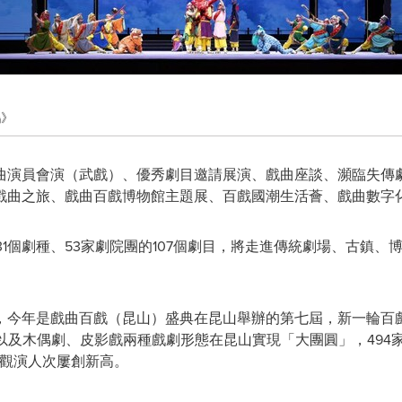
鵬》
曲演員會演（武戲）、優秀劇目邀請展演、戲曲座談、瀕臨失傳
戲曲之旅、戲曲百戲博物館主題展、百戲國潮生活薈、戲曲數字
31個劇種、53家劇院團的107個劇目，將走進傳統劇場、古鎮
，今年是戲曲百戲（昆山）盛典在昆山舉辦的第七屆，新一輪百
個劇種以及木偶劇、皮影戲兩種戲劇形態在昆山實現「大團圓」，49
下觀演人次屢創新高。