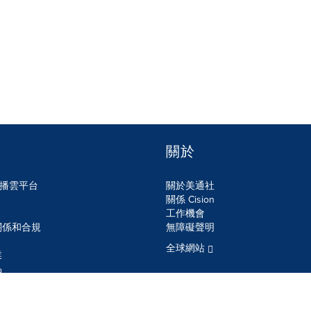
關於
n傳播雲平台
關於美通社
關係 Cision
工作機會
關係和合規
無障礙聲明
全球網站
業
品
SS
Cookie設定
無障礙