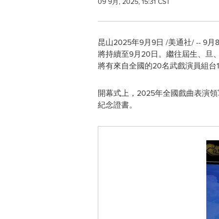
09 9月, 2025, 15:31 CST
昆山
2025年9月9日
/美通社/ --
將持續至9月20日。繼往屆生、
將有來自全國的20名武戲演員組台
開幕式上，2025年全國戲曲表演
紀念證書。