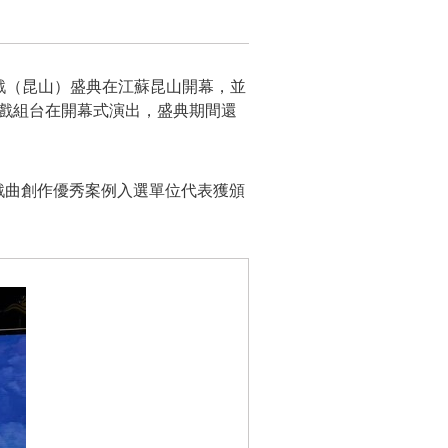
曲百戲（昆山）盛典在江蘇昆山開幕，並
子戲組台在開幕式演出，盛典期間還
部戲曲創作優秀案例入選單位代表獲頒