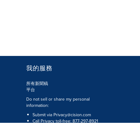
我的服務
所有新聞稿
平台
Do not sell or share my personal
information:
Submit via
Privacy@cision.com
Call Privacy toll-free: 877-297-8921
版權所有 © 2026 Cision US Inc.