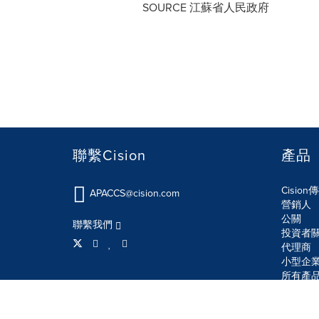
SOURCE 江蘇省人民政府
聯繫Cision
產品
Cisio
APACCS@cision.com
營銷人
公關
聯繫我們
投資者
代理商
小型企
所有產
使用條款
隱私條款
信息安全政策
網站地圖
R