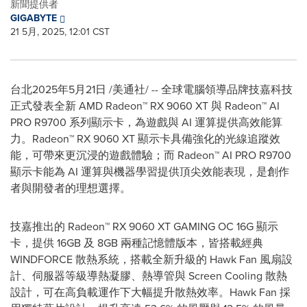
新聞提供者
GIGABYTE
21 5月, 2025, 12:01 CST
台北
2025年5月21日
/美通社/ -- 全球電腦領導品牌技嘉科技
正式發表全新 AMD Radeon™ RX 9060 XT 與 Radeon™
AI
PRO
R9700 系列顯示卡，為遊戲與 AI 運算提供高效能算
力。Radeon™ RX 9060 XT 顯示卡具備強化的光線追蹤效
能，可帶來更沉浸的遊戲體驗；而 Radeon™
AI PRO
R9700
顯示卡能為 AI 運算與機器學習提供頂尖效能表現，是創作
者與開發者的理想選擇。
技嘉推出的 Radeon™ RX 9060 XT GAMING OC 16G 顯示
卡，提供 16GB 及 8GB 兩種記憶體版本，皆搭載經典
WINDFORCE 散熱系統，搭載全新升級的 Hawk Fan 風扇設
計、伺服器等級導熱凝膠、熱導管與 Screen Cooling 散熱
設計，可在高負載運作下大幅提升散熱效率。Hawk Fan 採