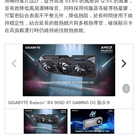
用獨特葉片設計，提升高達 53.6% 的風壓與 12.5% 的風量，
並有效降低風扇運轉噪音。同時採用伺服器等級導熱凝膠，
可緊密貼合表面不平整元件，降低熱阻，於長時間使用下維
持穩定性，結合延長的散熱鰭片與多根熱導管，確保顯示卡
在高負載運行時仍維持絕佳散熱效能。
GIGABYTE Radeon™ RX 9060 XT GAMING OC 顯示卡