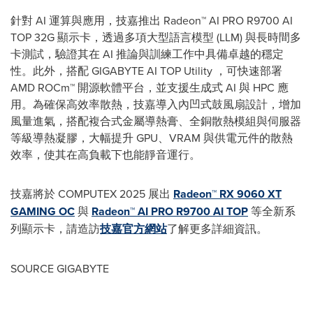
針對 AI 運算與應用，技嘉推出 Radeon™
AI PRO
R9700
AI
TOP
32G 顯示卡，透過多項大型語言模型 (LLM) 與長時間多
卡測試，驗證其在 AI 推論與訓練工作中具備卓越的穩定
性。此外，搭配 GIGABYTE AI TOP Utility ，可快速部署
AMD ROCm™ 開源軟體平台，並支援生成式 AI 與 HPC 應
用。為確保高效率散熱，技嘉導入內凹式鼓風扇設計，增加
風量進氣，搭配複合式金屬導熱膏、全銅散熱模組與伺服器
等級導熱凝膠，大幅提升 GPU、VRAM 與供電元件的散熱
效率，使其在高負載下也能靜音運行。
技嘉將於 COMPUTEX 2025 展出
Radeon™ RX 9060 XT
GAMING OC
與
Radeon™
AI PRO
R9700
AI TOP
等全新系
列顯示卡，請造訪
技嘉官方網站
了解更多詳細資訊。
SOURCE GIGABYTE