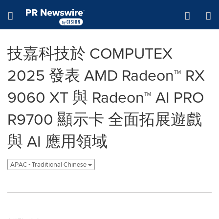
Accessibility Statement
Skip Navigation
Hamburger menu
技嘉科技於 COMPUTEX
2025 發表 AMD Radeon™ RX
9060 XT 與 Radeon™ AI PRO
R9700 顯示卡 全面拓展遊戲
與 AI 應用領域
APAC - Traditional Chinese