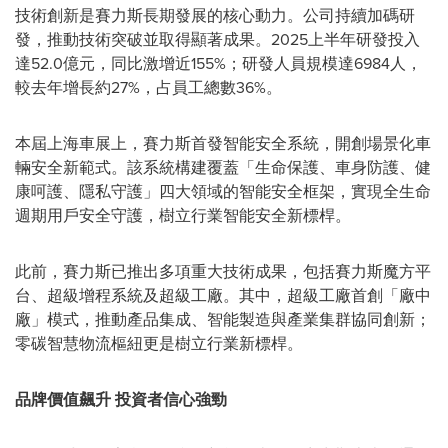
技術創新是賽力斯長期發展的核心動力。公司持續加碼研
發，推動技術突破並取得顯著成果。2025上半年研發投入
達52.0億元，同比激增近155%；研發人員規模達6984人，
較去年增長約27%，占員工總數36%。
本屆上海車展上，賽力斯首發智能安全系統，開創場景化車
輛安全新範式。該系統構建覆蓋「生命保護、車身防護、健
康呵護、隱私守護」四大領域的智能安全框架，實現全生命
週期用戶安全守護，樹立行業智能安全新標桿。
此前，賽力斯已推出多項重大技術成果，包括賽力斯魔方平
台、超級增程系統及超級工廠。其中，超級工廠首創「廠中
廠」模式，推動產品集成、智能製造與產業集群協同創新；
零碳智慧物流樞紐更是樹立行業新標桿。
品牌價值飆升 投資者信心強勁