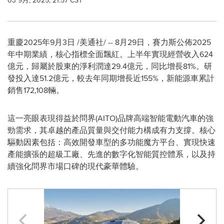
03 9月, 2025, 21:57 CST
重慶
2025年9月3日
/美通社/ -- 8月29日，賽力斯公佈2025
年中期業績，核心指標全面飄紅。上半年實現經營收入624
億元，歸屬於股東的淨利潤達29.4億元，同比增長81%。研
發投入達51.2億元，較去年同期增長近155%，新能源車累計
銷售172,108輛。
這一亮眼表現得益於問界(AITO)品牌高端智能電動汽車的強
勁需求，其卓越的產品質量與交付能力構成有力支撐。核心
驅動因素包括：高效開發車型的多功能魔方平台、實現快速
產能擴張的超級工廠、先進的數字化智能質控體系，以及持
續強化問界市場口碑的現代豪華體驗。