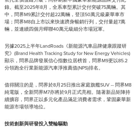
錄。截至2025年8月，全系車型累計交付突破75萬輛。其
中，問界M9累計交付超22萬輛，登頂50萬元級豪華車市
場；問界M8自上市以來快速躋身暢銷行列，交付量超7萬
輛，並連續四個月蟬聯40萬元級細分市場冠軍。
另據2025上半年LandRoads《新能源汽車品牌健康跟蹤研
究》(Brand Health Tracking Study for New Energy Vehicles)
顯示，問界品牌發展信心指數位居榜首，問界M9更以85.2
分領跑全行業新能源汽車淨推薦值(NPS)排名。
值得關注的是，問界於8月25日推出家庭旗艦SUV -- 問界M8
純電版，全新問界M7亦將於9月正式亮相。隨著新品矩陣持
續擴容，問界正以多元化產品滿足消費者需求，鞏固豪華新
能源市場領導地位。
技術創新與研發投入雙輪驅動