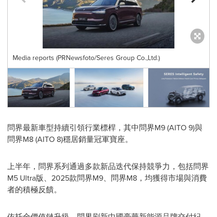
Media reports (PRNewsfoto/Seres Group Co.,Ltd.)
問界最新車型持續引領行業標桿，其中問界M9 (AITO 9)與
問界M8 (AITO 8)穩居銷量冠軍寶座。
上半年，問界系列通過多款新品迭代保持競爭力，包括問界
M5 Ultra版、2025款問界M9、問界M8，均獲得市場與消費
者的積極反饋。
依托全價值鏈升級，問界刷新中國豪華新能源品牌交付紀