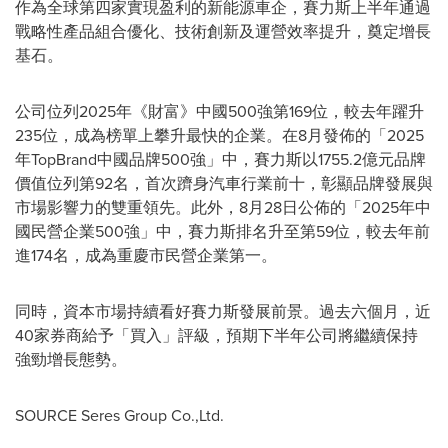
作為全球第四家實現盈利的新能源車企，賽力斯上半年通過
戰略性產品組合優化、技術創新及運營效率提升，奠定增長
基石。
公司位列2025年《財富》中國500強第169位，較去年躍升
235位，成為榜單上攀升最快的企業。在8月發佈的「2025
年TopBrand中國品牌500強」中，賽力斯以1755.2億元品牌
價值位列第92名，首次躋身汽車行業前十，彰顯品牌發展與
市場影響力的雙重領先。此外，8月28日公佈的「2025年中
國民營企業500強」中，賽力斯排名升至第59位，較去年前
進174名，成為重慶市民營企業第一。
同時，資本市場持續看好賽力斯發展前景。過去六個月，近
40家券商給予「買入」評級，預期下半年公司將繼續保持
強勁增長態勢。
SOURCE Seres Group Co.,Ltd.