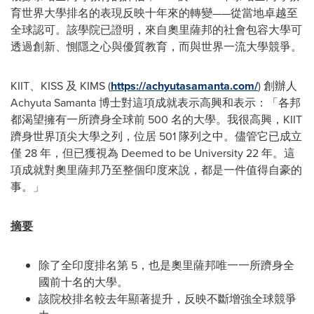
育世界大學排名的表現反映十年來的轉變——從當地卓越至
全球認可。該學院已證明，來自奧里薩邦的社會包容大學可
透過創新、惻隱之心與優質教育，而與世界一流大學競爭。
KIIT、KISS 及 KIMS (
https://achyutasamanta.com/
) 創辦人
Achyuta Samanta 博士對這項成就表示高興和表示：「各邦
都渴望擁有一所躋身全球前 500 名的大學。我很高興，KIIT
躋身世界頂尖大學之列，位居 501 隊列之中。儘管它已成立
僅 28 年，但已獲視為 Deemed to be University 22 年。這
項成就對奧里薩邦乃至整個印度來說，都是一件值得自豪的
事。」
摘要
除了全印度排名第 5，也是奧里薩邦唯一一所躋身全
國前十名的大學。
該院校排名較去年顯著提升，反映不斷增強全球競爭