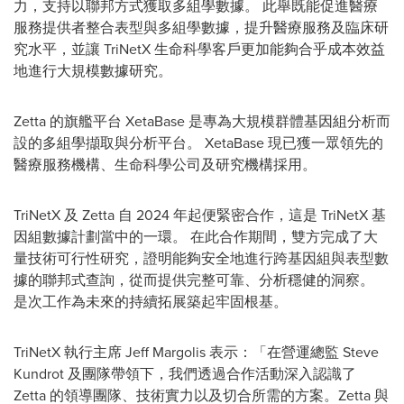
力，支持以聯邦方式獲取多組學數據。 此舉既能促進醫療
服務提供者整合表型與多組學數據，提升醫療服務及臨床研
究水平，並讓 TriNetX 生命科學客戶更加能夠合乎成本效益
地進行大規模數據研究。
Zetta 的旗艦平台 XetaBase 是專為大規模群體基因組分析而
設的多組學擷取與分析平台。 XetaBase 現已獲一眾領先的
醫療服務機構、生命科學公司及研究機構採用。
TriNetX 及 Zetta 自 2024 年起便緊密合作，這是 TriNetX 基
因組數據計劃當中的一環。 在此合作期間，雙方完成了大
量技術可行性研究，證明能夠安全地進行跨基因組與表型數
據的聯邦式查詢，從而提供完整可靠、分析穩健的洞察。
是次工作為未來的持續拓展築起牢固根基。
TriNetX 執行主席 Jeff Margolis 表示：「在營運總監 Steve
Kundrot 及團隊帶領下，我們透過合作活動深入認識了
Zetta 的領導團隊、技術實力以及切合所需的方案。Zetta 與