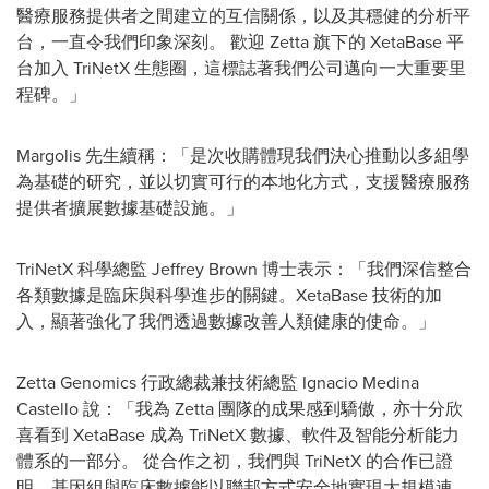
醫療服務提供者之間建立的互信關係，以及其穩健的分析平
台，一直令我們印象深刻。 歡迎 Zetta 旗下的 XetaBase 平
台加入 TriNetX 生態圈，這標誌著我們公司邁向一大重要里
程碑。」
Margolis 先生續稱：「是次收購體現我們決心推動以多組學
為基礎的研究，並以切實可行的本地化方式，支援醫療服務
提供者擴展數據基礎設施。」
TriNetX 科學總監 Jeffrey Brown 博士表示：「我們深信整合
各類數據是臨床與科學進步的關鍵。XetaBase 技術的加
入，顯著強化了我們透過數據改善人類健康的使命。」
Zetta Genomics 行政總裁兼技術總監 Ignacio Medina
Castello 說：「我為 Zetta 團隊的成果感到驕傲，亦十分欣
喜看到 XetaBase 成為 TriNetX 數據、軟件及智能分析能力
體系的一部分。 從合作之初，我們與 TriNetX 的合作已證
明，基因組與臨床數據能以聯邦方式安全地實現大規模連