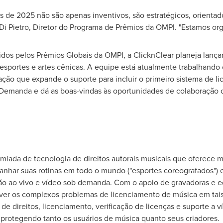
 de 2025 não são apenas inventivos, são estratégicos, orienta
Di Pietro
, Diretor do Programa de Prêmios da OMPI. "Estamos org
idos pelos Prêmios Globais da OMPI, a ClicknClear planeja lança
sportes e artes cênicas. A equipe está atualmente trabalhando c
ração que expande o suporte para incluir o primeiro sistema de l
sob Demanda e dá as boas-vindas às oportunidades de c
miada de tecnologia de direitos autorais musicais que oferece m
anhar suas rotinas em todo o mundo ("esportes coreografados") e
ão ao vivo e vídeo sob demanda. Com o apoio de gravadoras e edi
ver os complexos problemas de licenciamento de música em tais
e direitos, licenciamento, verificação de licenças e suporte a v
, protegendo tanto os usuários de música quanto seus criadores.