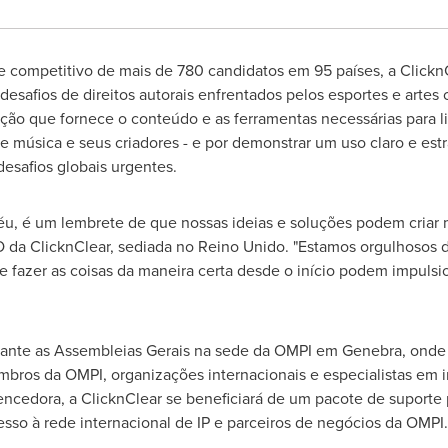
competitivo de mais de 780 candidatos em 95 países, a ClicknC
esafios de direitos autorais enfrentados pelos esportes e artes
ção que fornece o conteúdo e as ferramentas necessárias para li
de música e seus criadores - e por demonstrar um uso claro e est
desafios globais urgentes.
éu, é um lembrete de que nossas ideias e soluções podem criar
O da ClicknClear, sediada no Reino Unido. "Estamos orgulhosos 
 e fazer as coisas da maneira certa desde o início podem impuls
ante as Assembleias Gerais na sede da OMPI em Genebra, onde 
bros da OMPI, organizações internacionais e especialistas em in
encedora, a ClicknClear se beneficiará de um pacote de suporte 
cesso à rede internacional de IP e parceiros de negócios da OMPI.