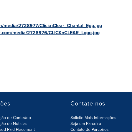
m/media/2728977/ClicknClear_Chantal_Epp.jpg
re.com/media/2728976/CLICKnCLEAR_Logo.jpg
ções
Contate-nos
ição de Conteúdo
Solicite Mais Informações
ição de Notícias
Seja um Parceiro
eed Paid Placement
Contato de Parceiros