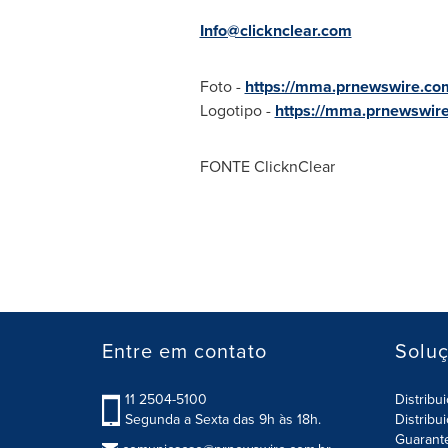
Info@clicknclear.com
Foto -
https://mma.prnewswire.co
Logotipo -
https://mma.prnewswi
FONTE ClicknClear
Entre em contato
Solu
11 2504-5100
Distribu
Segunda a Sexta das 9h às 18h.
Distribu
Guarant