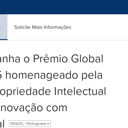
s
Solicite Mais Informações
anha o Prêmio Global
5 homenageado pela
opriedade Intelectual
Inovação com
l
BRAZIL - Portuguese