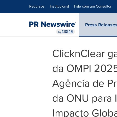
Declaração de Acessibilidade
Saltar a Navegação
Recursos
Institucional
Fale com um Consultor
Press Release
ClicknClear g
da OMPI 202
Agência de Pr
da ONU para 
Impacto Globa