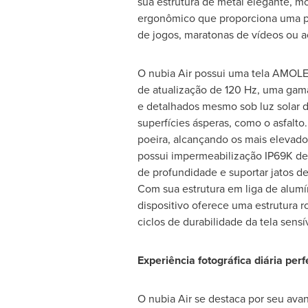
sua estrutura de metal elegante, m
ergonômico que proporciona uma peg
de jogos, maratonas de vídeos ou ao 
O nubia Air possui uma tela AMOL
de atualização de 120 Hz, uma gama
e detalhados mesmo sob luz solar di
superfícies ásperas, como o asfalto.
poeira, alcançando os mais elevado
possui impermeabilização IP69K de 
de profundidade e suportar jatos d
Com sua estrutura em liga de alumí
dispositivo oferece uma estrutura 
ciclos de durabilidade da tela sens
Experiência fotográfica diária pe
O nubia Air se destaca por seu ava