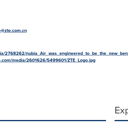
e@zte.com.cn
ia/2768262/nubia_Air_was_engineered_to_be_the_new_benc
re.com/media/2601626/5499601/ZTE_Logo.jpg
Exp