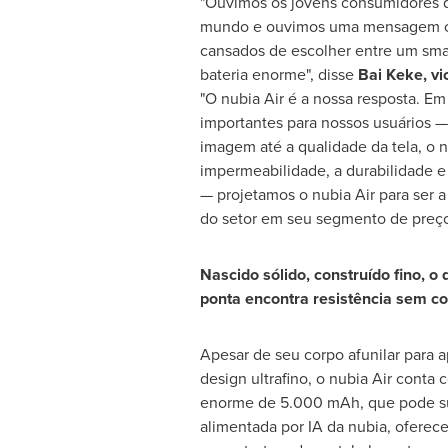
"Ouvimos os jovens consumidores d
mundo e ouvimos uma mensagem cl
cansados de escolher entre um sma
bateria enorme", disse
Bai Keke, vi
"O nubia Air é a nossa resposta. Em
importantes para nossos usuários —
imagem até a qualidade da tela, o n
impermeabilidade, a durabilidade e
— projetamos o nubia Air para ser a 
do setor em seu segmento de preço
Nascido sólido, construído fino, o 
ponta encontra resistência sem c
Apesar de seu corpo afunilar para 
design ultrafino, o nubia Air conta
enorme de 5.000 mAh, que pode sup
alimentada por IA da nubia, oferece