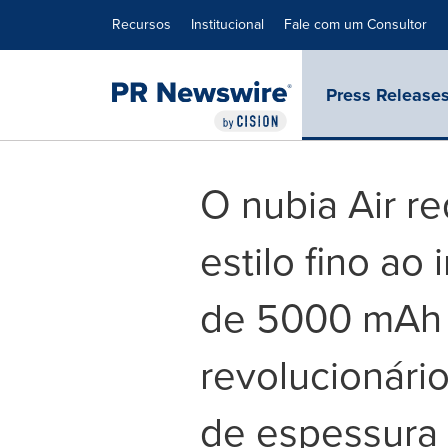
Declaração de Acessibilidade
Saltar a Navegação
Recursos
Institucional
Fale com um Consultor
Press Release
O nubia Air r
estilo fino ao
de 5000 mAh
revolucionár
de espessura