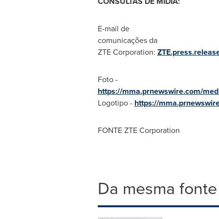
CONSULTAS DE MÍDIA:
E-mail de
comunicações da
ZTE Corporation:
ZTE.press.releas
Foto -
https://mma.prnewswire.com/med
Logotipo -
https://mma.prnewswi
FONTE ZTE Corporation
Da mesma fonte