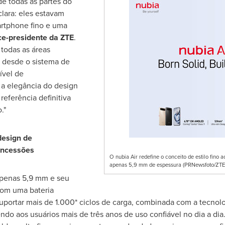
e todas as partes do
ara: eles estavam
rtphone fino e uma
ce-presidente da ZTE
.
 todas as áreas
 desde o sistema de
ível de
 a elegância do design
referência definitiva
."
design de
oncessões
O nubia Air redefine o conceito de estilo fin
apenas 5,9 mm de espessura (PRNewsfoto/ZTE 
apenas 5,9 mm e seu
 com uma bateria
ortar mais de 1.000* ciclos de carga, combinada com a tecnol
ndo aos usuários mais de três anos de uso confiável no dia a di