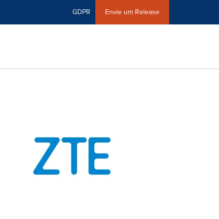
GDPR
Envie um Release