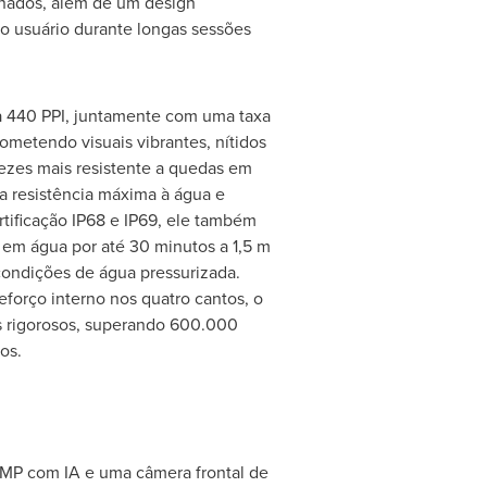
inados, além de um design
o usuário durante longas sessões
a 440 PPI, juntamente com uma taxa
metendo visuais vibrantes, nítidos
 vezes mais resistente a quedas em
ta resistência máxima à água e
tificação IP68 e IP69, ele também
o em água por até 30 minutos a
1,5 m
condições de água pressurizada.
forço interno nos quatro cantos, o
es rigorosos, superando 600.000
os.
 MP com IA e uma câmera frontal de