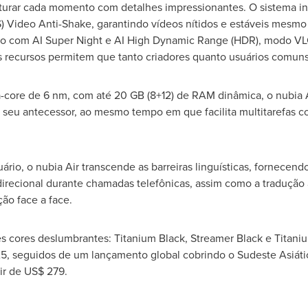
turar cada momento com detalhes impressionantes. O sistema inc
IS) Video Anti-Shake, garantindo vídeos nítidos e estáveis mesmo
to com AI Super Night e AI High Dynamic Range (HDR), modo V
s recursos permitem que tanto criadores quanto usuários comuns 
core de 6 nm, com até 20 GB (8+12) de RAM dinâmica, o nubia
 seu antecessor, ao mesmo tempo em que facilita multitarefas co
rio, o nubia Air transcende as barreiras linguísticas, fornecen
direcional durante chamadas telefônicas, assim como a tradução 
ção face a face.
ês cores deslumbrantes: Titanium Black, Streamer Black e Titaniu
, seguidos de um lançamento global cobrindo o Sudeste Asiátic
ir de
US$ 279
.