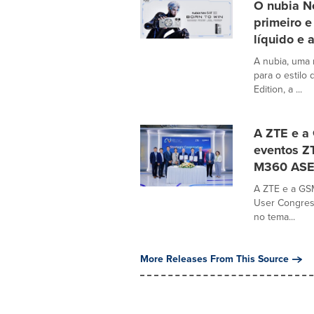
O nubia Ne
primeiro e
líquido e 
A nubia, uma 
para o estilo
Edition, a ...
A ZTE e a
eventos Z
M360 ASE
A ZTE e a GS
User Congre
no tema...
More Releases From This Source