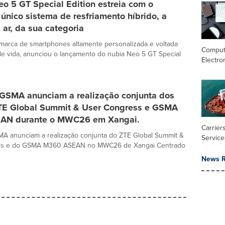
o 5 GT Special Edition estreia com o
 único sistema de resfriamento híbrido, a
a ar, da sua categoria
marca de smartphones altamente personalizada e voltada
Comput
 de vida, anunciou o lançamento do nubia Neo 5 GT Special
Electro
 GSMA anunciam a realização conjunta dos
TE Global Summit & User Congress e GSMA
AN durante o MWC26 em Xangai.
Carrier
MA anunciam a realização conjunta do ZTE Global Summit &
Service
ss e do GSMA M360 ASEAN no MWC26 de Xangai Centrado
News R