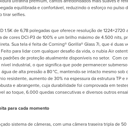
oldura ultrafina premium, cantos arredondados mais suaves e ref
ada equilibrada e confortável, reduzindo o esforço no pulso d
tirar selfies.
ED
1.5K
de 6,78 polegadas que oferece resolução de 1224×2720 
 de cores DCI-P3 de 100% e um brilho máximo de 4.500 nits, pro
reta. Sua tela é feita de Corning® Gorilla® Glass 7i, que é duas
 Feito para lidar com qualquer desafio da vida, o nubia Air osten
s padrões de proteção atualmente disponíveis no setor. Com cer
nível industrial, o que significa que pode permanecer submers
e água de alta pressão a 80 °C, mantendo-se intacto mesmo sob 
nio resistente, aumento de 30% na espessura da estrutura TP e re
robusta e abrangente, cuja durabilidade foi comprovada em test
ível ao toque, 6.000 quedas consecutivas e diversos outros ensai
rfeita para cada momento
nçado sistema de câmeras, com uma câmera traseira tripla de 50