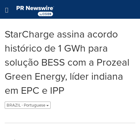
Declaração de Acessibilidade
Saltar a Navegação
Hamburger menu
StarCharge assina acordo
histórico de 1 GWh para
solução BESS com a Prozeal
Green Energy, líder indiana
em EPC e IPP
BRAZIL - Portuguese