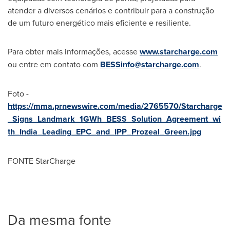
atender a diversos cenários e contribuir para a construção
de um futuro energético mais eficiente e resiliente.
Para obter mais informações, acesse
www.starcharge.com
ou entre em contato com
BESSinfo@starcharge.com
.
Foto -
https://mma.prnewswire.com/media/2765570/Starcharge
_Signs_Landmark_1GWh_BESS_Solution_Agreement_wi
th_India_Leading_EPC_and_IPP_Prozeal_Green.jpg
FONTE StarCharge
Da mesma fonte