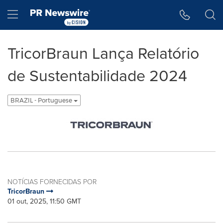
Declaração de Acessibilidade
Saltar a Navegação
Hamburger menu
TricorBraun Lança Relatório
de Sustentabilidade 2024
BRAZIL - Portuguese
NOTÍCIAS FORNECIDAS POR
TricorBraun
01 out, 2025, 11:50 GMT