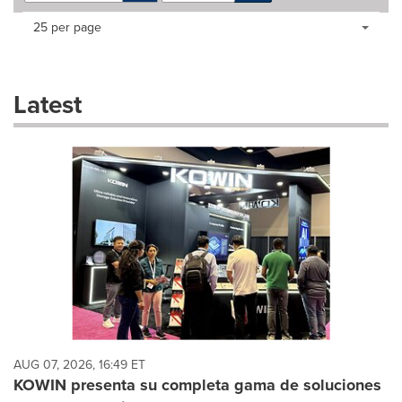
Making
Items per page:
25 per page
a
selection
with
these
Latest
dropdown
will
cause
content
on
this
page
to
change.
News
listings
will
update
as
each
AUG 07, 2026, 16:49 ET
option
KOWIN presenta su completa gama de soluciones
is