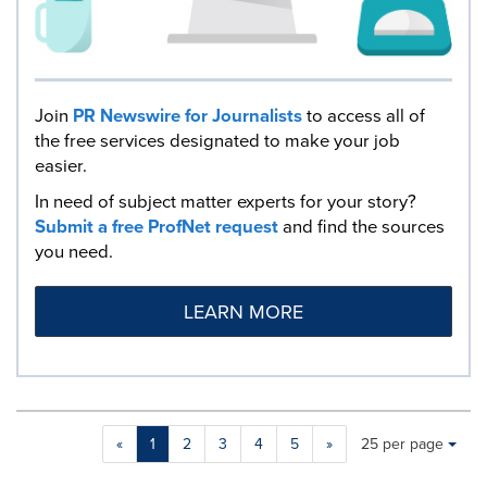
Join
PR Newswire for Journalists
to access all of
the free services designated to make your job
easier.
In need of subject matter experts for your story?
Submit a free ProfNet request
and find the sources
you need.
LEARN MORE
Making
Items per page:
«
1
2
3
4
5
»
25 per page
a
selection