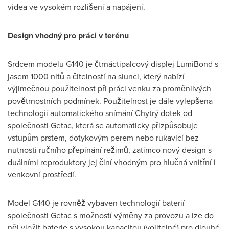
videa ve vysokém rozlišení a napájení.
Design vhodný pro práci v terénu
Srdcem modelu G140 je čtrnáctipalcový displej LumiBond s
jasem 1000 nitů a čitelností na slunci, který nabízí
výjimečnou použitelnost při práci venku za proměnlivých
povětrnostních podmínek. Použitelnost je dále vylepšena
technologií automatického snímání Chytrý dotek od
společnosti Getac, která se automaticky přizpůsobuje
vstupům prstem, dotykovým perem nebo rukavicí bez
nutnosti ručního přepínání režimů, zatímco nový design s
duálními reproduktory jej činí vhodným pro hlučná vnitřní i
venkovní prostředí.
Model G140 je rovněž vybaven technologií baterií
společnosti Getac s možností výměny za provozu a lze do
něj vložit baterie s vysokou kapacitou (volitelné) pro dlouhé