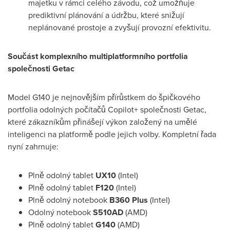
majetku v rámci celého závodu, což umožňuje
prediktivní plánování a údržbu, které snižují
neplánované prostoje a zvyšují provozní efektivitu.
Součást komplexního multiplatformního portfolia
společnosti Getac
Model G140 je nejnovějším přírůstkem do špičkového
portfolia odolných počítačů Copilot+ společnosti Getac,
které zákazníkům přinášejí výkon založený na umělé
inteligenci na platformě podle jejich volby. Kompletní řada
nyní zahrnuje:
Plně odolný tablet
UX10
(Intel)
Plně odolný tablet
F120
(Intel)
Plně odolný notebook
B360 Plus
(Intel)
Odolný notebook
S510AD
(AMD)
Plně odolný tablet
G140
(AMD)