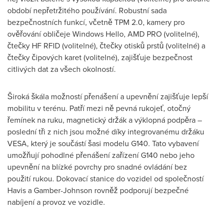
období nepřetržitého používání. Robustní sada
bezpečnostních funkcí, včetně TPM 2.0, kamery pro
ověřování obličeje Windows Hello, AMD PRO (volitelné),
čtečky HF RFID (volitelné), čtečky otisků prstů (volitelné) a
čtečky čipových karet (volitelné), zajišťuje bezpečnost
citlivých dat za všech okolností.
Široká škála možností přenášení a upevnění zajišťuje lepší
mobilitu v terénu. Patří mezi ně pevná rukojeť, otočný
řemínek na ruku, magnetický držák a výklopná podpěra –
poslední tři z nich jsou možné díky integrovanému držáku
VESA, který je součástí šasi modelu G140. Tato vybavení
umožňují pohodlné přenášení zařízení G140 nebo jeho
upevnění na blízké povrchy pro snadné ovládání bez
použití rukou. Dokovací stanice do vozidel od společností
Havis a Gamber-Johnson rovněž podporují bezpečné
nabíjení a provoz ve vozidle.