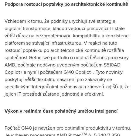
Podpora rostoucí poptávky po architektonické kontinuitě
Vzhledem k tomu, že podniky urychlují své strategie
digitální transformace, kladou vedoucí pracovníci IT stále
větší důraz na bezproblémovou kompatibilitu a konzistenci
platforem se stávající infrastrukturou. V reakci na tuto
rostoucí poptávku po architektonické kontinuitě rozšířila
společnost Getac své portfolio o odolná řešení s procesory
AMD, počínaje nedávno uvedeným počítačem S510AD
Copilot+ a nyní i počítačem G140 Copilot+. Tyto novinky
poskytují větší flexibilitu nasazení pro zákazníky se
specifickými integračními požadavky a zároveň zajišťují, že
jejich IT prostředí zůstane jednotné a efektivní.
Výkon v reálném čase poháněný umělou inteligencí
Počítač G140 je navržen pro optimální produktivitu v terénu.
TM
Je vybaven procesorem AMD Ryzen
AI 5 340/7 350,