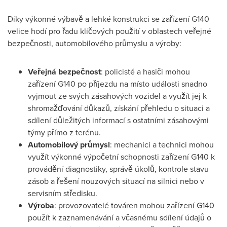
Díky výkonné výbavě a lehké konstrukci se zařízení G140
velice hodí pro řadu klíčových použití v oblastech veřejné
bezpečnosti, automobilového průmyslu a výroby:
Veřejná bezpečnost
: policisté a hasiči mohou
zařízení G140 po příjezdu na místo události snadno
vyjmout ze svých zásahových vozidel a využít jej k
shromažďování důkazů, získání přehledu o situaci a
sdílení důležitých informací s ostatními zásahovými
týmy přímo z terénu.
Automobilový průmysl
: mechanici a technici mohou
využít výkonné výpočetní schopnosti zařízení G140 k
provádění diagnostiky, správě úkolů, kontrole stavu
zásob a řešení nouzových situací na silnici nebo v
servisním středisku.
Výroba
: provozovatelé továren mohou zařízení G140
použít k zaznamenávání a včasnému sdílení údajů o