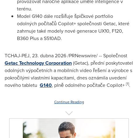
provozovat náročné aplikace umělé inteligence v
terénu.
Model G140 dále rozšiřuje špičkové portfolio
odolných počítačů Copilot+ společnosti Getac, které
zahrnuje také modely nové generace UX10, F120,
B360 Plus a S510AD.
TCHAJ-PEJ
,
23. dubna 2026
/PRNewswire/ -- Společnost
Getac Technology Corporation
(Getac), přední poskytovatel
odolných výpočetních a mobilních video řešení a výrobce s
pokročilými vlastními kapacitami, dnes oznámila uvedení
[1]
nového tabletu
G140
, plně odolného počítače Copilot+
.
Continue Reading