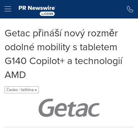
Accessibility Statement
Skip Navigation
Hamburger menu
Getac přináší nový rozměr
odolné mobility s tabletem
G140 Copilot+ a technologií
AMD
Česko - čeština