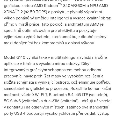
TM
grafickou kartou AMD Radeon
840M/860M a NPU AMD
TM
XDNA
2 (až 50 TOPS) a poskytuje plynulý výpočetní
výkon poháněný umělou inteligencí a vysoce kvalitní obraz
přímo v místě práce. Tato pokročilá architektura AMD je
speciálně optimalizována pro efektivitu a poskytuje
výjimečnou výdrž baterie, která umožňuje dlouhé směny
mezi dobíjeními bez kompromisů v oblasti výkonu.
Model G140 vyniká také v multitaskingu a zvládá náročné
aplikace v terénu s vysokou mírou odezvy. Díky
integrovaným grafickým schopnostem mohou odborní
pracovníci navíc prohlížet mapy ve vysokém rozlišení a
složitá schémata s vynikající ostrostí, což eliminuje potřebu
samostatného grafického procesoru. Rozsáhlé komunikační
možnosti včetně Wi-Fi 7, Bluetooth 5.4, 4G LTE (volitelně),
5G Sub-6 (volitelně) a dual-SIM (volitelně), udržují uživatele
v kontaktu i na odlehlých místech, zatímco dva standardní
porty USB 4 podporují vysokorychlostní přenos dat, výstup