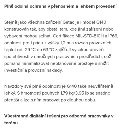
Plně odolná ochrana v přenosném a lehkém provedení
Stejně jako všechna zařízení Getac je i model G140
konstruován tak, aby obstál tam, kde jiná zařízení nebo
vybavení mohou selhat. Certifikace MIL-STD-810H a IP66,
odolnost proti pádu z výšky 1,2 m a rozsah provozních
teplot od -29 °C do 63 °C zajišťují vysokou úroveň
spolehlivosti v náročných pracovních prostředích, což
pomáhá minimalizovat neplánované prostoje a snížit
investiční a provozní náklady.
Navzdory své plné odolnosti je G140 také neuvěřitelně
lehký. S hmotností pouhých 1,79 kg/3,95 lb se snadno
přenáší a lze s ním pracovat po dlouhou dobu.
Všestranné digitální řešení pro odborné pracovníky v
terénu