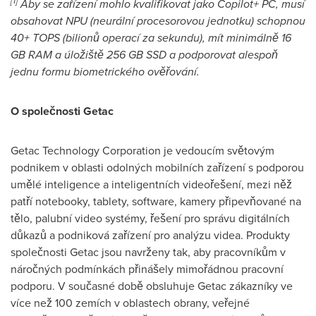
[1]
Aby se zařízení mohlo kvalifikovat jako Copilot+ PC, musí
obsahovat NPU (neurální procesorovou jednotku) schopnou
40+ TOPS (bilionů operací za sekundu), mít minimálně 16
GB RAM a úložiště 256 GB SSD a podporovat alespoň
jednu formu biometrického ověřování.
O společnosti Getac
Getac Technology Corporation je vedoucím světovým
podnikem v oblasti odolných mobilních zařízení s podporou
umělé inteligence a inteligentních videořešení, mezi něž
patří notebooky, tablety, software, kamery připevňované na
tělo, palubní video systémy, řešení pro správu digitálních
důkazů a podniková zařízení pro analýzu videa. Produkty
společnosti Getac jsou navrženy tak, aby pracovníkům v
náročných podmínkách přinášely mimořádnou pracovní
podporu. V současné době obsluhuje Getac zákazníky ve
více než 100 zemích v oblastech obrany, veřejné