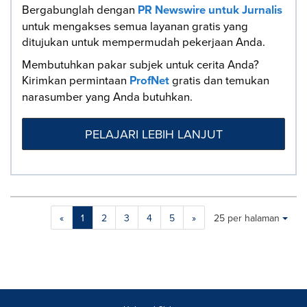
Bergabunglah dengan
PR Newswire untuk Jurnalis
untuk mengakses semua layanan gratis yang
ditujukan untuk mempermudah pekerjaan Anda.
Membutuhkan pakar subjek untuk cerita Anda?
Kirimkan permintaan
ProfNet
gratis dan temukan
narasumber yang Anda butuhkan.
PELAJARI LEBIH LANJUT
Making
Items per page:
«
1
2
3
4
5
»
25 per halaman
a
selection
with
these
dropdown
will