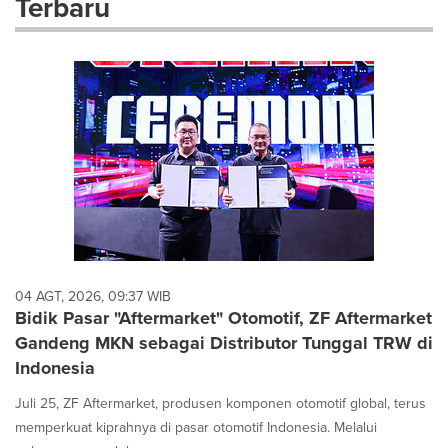
Terbaru
dropdown
will
cause
content
on
this
page
to
change.
News
listings
will
update
as
each
04 AGT, 2026, 09:37 WIB
option
Bidik Pasar "Aftermarket" Otomotif, ZF Aftermarket
is
Gandeng MKN sebagai Distributor Tunggal TRW di
selected.
Indonesia
Juli 25, ZF Aftermarket, produsen komponen otomotif global, terus
memperkuat kiprahnya di pasar otomotif Indonesia. Melalui