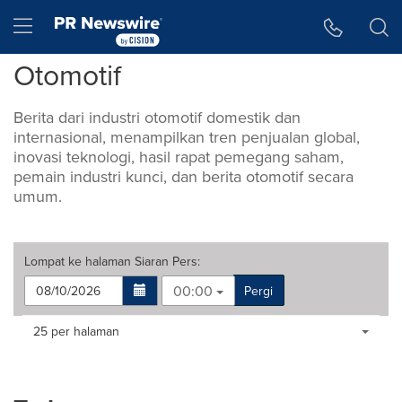
Accessibility Statement
Skip Navigation
Hamburger menu
Otomotif
Berita dari industri otomotif domestik dan
internasional, menampilkan tren penjualan global,
inovasi teknologi, hasil rapat pemegang saham,
pemain industri kunci, dan berita otomotif secara
umum.
Lompat ke halaman
Siaran Pers
:
00:00
Pergi
Making
Items per page:
25 per halaman
a
selection
with
these