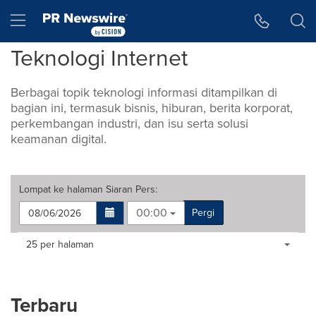
Accessibility Statement
Skip Navigation
Hamburger menu
Teknologi Internet
Berbagai topik teknologi informasi ditampilkan di
bagian ini, termasuk bisnis, hiburan, berita korporat,
perkembangan industri, dan isu serta solusi
keamanan digital.
Lompat ke halaman
Siaran Pers
:
00:00
Pergi
Making
Items per page:
25 per halaman
a
selection
with
these
Terbaru
dropdown