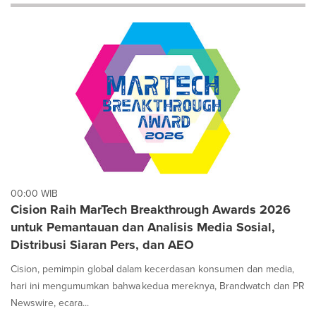
will
cause
content
on
this
page
to
change.
News
listings
will
update
as
each
00:00 WIB
option
Cision Raih MarTech Breakthrough Awards 2026
is
untuk Pemantauan dan Analisis Media Sosial,
selected.
Distribusi Siaran Pers, dan AEO
Cision, pemimpin global dalam kecerdasan konsumen dan media,
hari ini mengumumkan bahwa kedua mereknya, Brandwatch dan PR
Newswire, ecara...