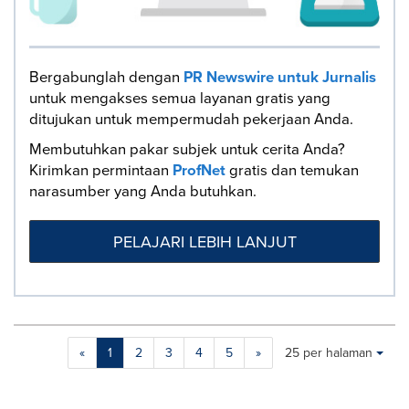
Bergabunglah dengan
PR Newswire untuk Jurnalis
untuk mengakses semua layanan gratis yang
ditujukan untuk mempermudah pekerjaan Anda.
Membutuhkan pakar subjek untuk cerita Anda?
Kirimkan permintaan
ProfNet
gratis dan temukan
narasumber yang Anda butuhkan.
PELAJARI LEBIH LANJUT
Making
Items per page:
«
1
2
3
4
5
»
25 per halaman
a
selection
with