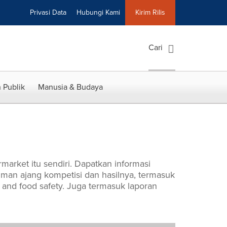
Privasi Data
Hubungi Kami
Kirim Rilis
Cari
 Publik
Manusia & Budaya
rmarket itu sendiri. Dapatkan informasi
an ajang kompetisi dan hasilnya, termasuk
 and food safety. Juga termasuk laporan