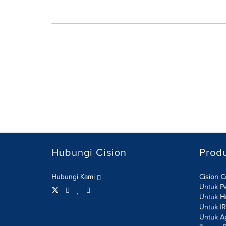
Hubungi Cision
Prod
Hubungi Kami
Cision 
Untuk P
Untuk H
Untuk I
Untuk A