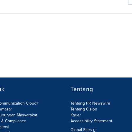
uk
Tentang
Communication Cloud®
Tentang PR Newswire
emasar
Tentang Cision
ubungan Masyarakat
Karier
R & Compliance
Accessibility Statement
gensi
Global Sites