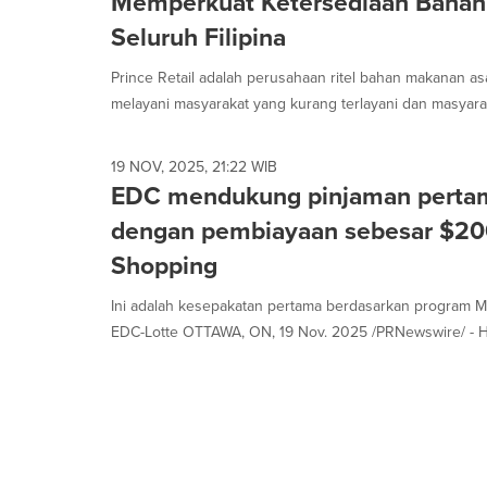
Memperkuat Ketersediaan Bahan
option
Seluruh Filipina
is
selected.
Prince Retail adalah perusahaan ritel bahan makanan asa
melayani masyarakat yang kurang terlayani dan masyarak
19 NOV, 2025, 21:22 WIB
EDC mendukung pinjaman pertam
dengan pembiayaan sebesar $200
Shopping
Ini adalah kesepakatan pertama berdasarkan program Ma
EDC-Lotte OTTAWA, ON, 19 Nov. 2025 /PRNewswire/ - Hari