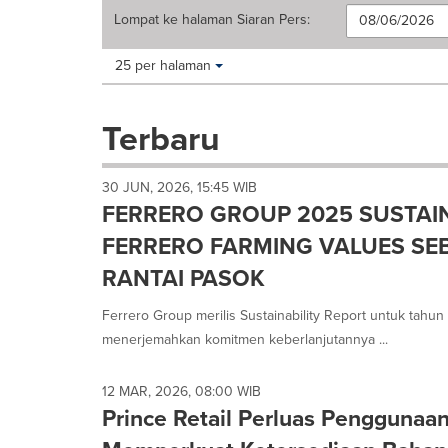
Lompat ke halaman
Siaran Pers
:
Making
Items per page:
25 per halaman
a
selection
with
Terbaru
these
dropdown
will
30 JUN, 2026, 15:45 WIB
cause
FERRERO GROUP 2025 SUSTAI
content
on
FERRERO FARMING VALUES S
this
RANTAI PASOK
page
to
Ferrero Group merilis Sustainability Report untuk tah
change.
News
menerjemahkan komitmen keberlanjutannya ...
listings
will
12 MAR, 2026, 08:00 WIB
update
Prince Retail Perluas Penggunaa
as
each