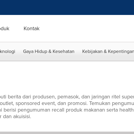
oduk
Kontak
eknologi
Gaya Hidup & Kesehatan
Kebijakan & Kepentingan
uti berita dari produsen, pemasok, dan jaringan ritel supe
utlet, sponsored event, dan promosi. Temukan pengumum
ni berisi pengumuman recall produk makanan serta health
dan akuisisi.