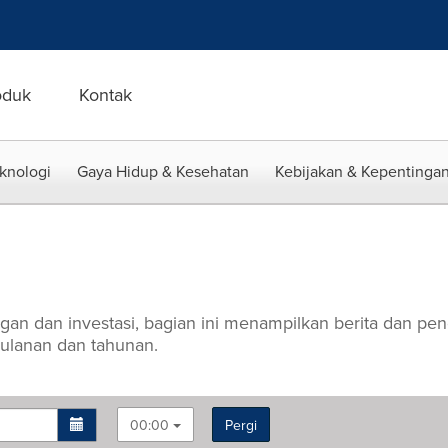
oduk
Kontak
eknologi
Gaya Hidup & Kesehatan
Kebijakan & Kepentingan
uangan dan investasi, bagian ini menampilkan berita dan 
wulanan dan tahunan.
00:00
Pergi