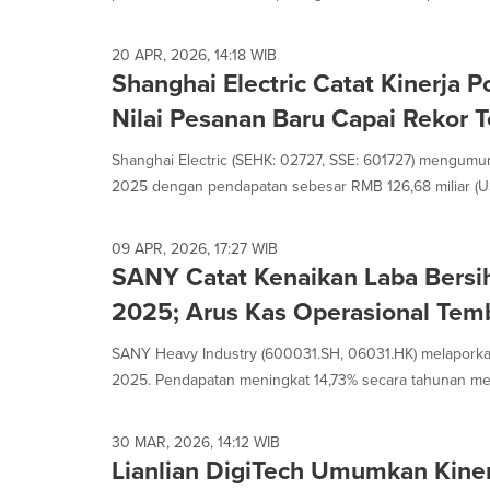
selected.
20 APR, 2026, 14:18 WIB
Shanghai Electric Catat Kinerja P
Nilai Pesanan Baru Capai Rekor T
Shanghai Electric (SEHK: 02727, SSE: 601727) mengumu
2025 dengan pendapatan sebesar RMB 126,68 miliar (US
09 APR, 2026, 17:27 WIB
SANY Catat Kenaikan Laba Bersi
2025; Arus Kas Operasional Tem
SANY Heavy Industry (600031.SH, 06031.HK) melaporka
2025. Pendapatan meningkat 14,73% secara tahunan men
30 MAR, 2026, 14:12 WIB
Lianlian DigiTech Umumkan Kine