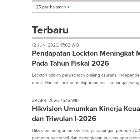
Making
Items per page:
25 per halaman
a
selection
with
Terbaru
these
dropdown
will
12 JUN, 2026, 17:02 WIB
cause
Pendapatan Lockton Meningkat Me
content
on
Pada Tahun Fiskal 2026
this
page
Lockton adalah perusahaan pialang asuransi independen
to
dunia. Hari ini Lockton melaporkan hasil keuangan yang k
change.
News
listings
29 APR, 2026, 15:16 WIB
will
Hikvision Umumkan Kinerja Keu
update
dan Triwulan I-2026
as
each
option
Hikvision mengumumkan kinerja keuangan periode 202
is
pertumbuhan stabil dan peningkatan kualitas operasional