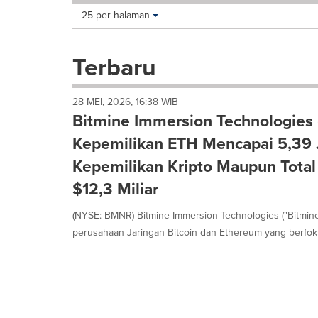
Making
Items per page:
25 per halaman
a
selection
with
Terbaru
these
dropdown
will
28 MEI, 2026, 16:38 WIB
cause
Bitmine Immersion Technologi
content
on
Kepemilikan ETH Mencapai 5,39 J
this
Kepemilikan Kripto Maupun Total
page
to
$12,3 Miliar
change.
News
(NYSE: BMNR) Bitmine Immersion Technologies ("Bitmine
listings
perusahaan Jaringan Bitcoin dan Ethereum yang berfoku
will
update
as
each
option
is