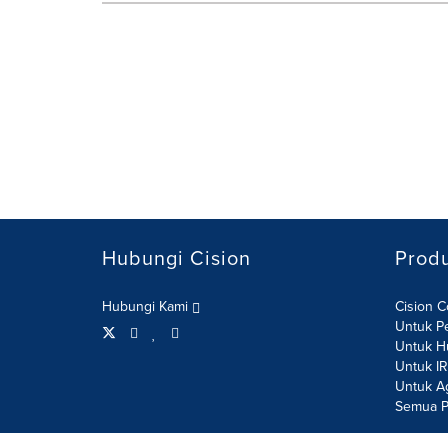
Hubungi Cision
Prod
Hubungi Kami
Cision 
Untuk P
Untuk H
Untuk I
Untuk A
Semua P