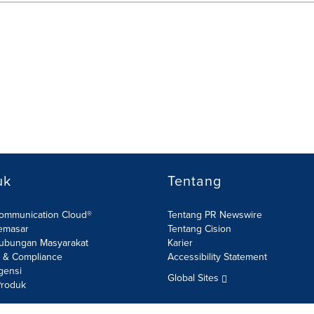
uk
Tentang
Communication Cloud®
Tentang PR Newswire
emasar
Tentang Cision
ubungan Masyarakat
Karier
R & Compliance
Accessibility Statement
gensi
Global Sites
roduk