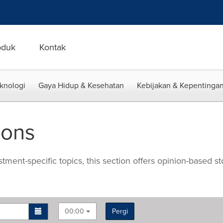
oduk
Kontak
eknologi
Gaya Hidup & Kesehatan
Kebijakan & Kepentingan
ions
ment-specific topics, this section offers opinion-based sto
00:00
Pergi