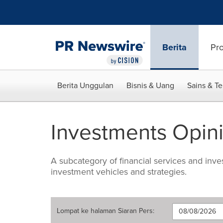
Accessibility Statement
Skip Navigation
Berita
Pr
Berita Unggulan
Bisnis & Uang
Sains & T
Investments Opin
A subcategory of financial services and invest
investment vehicles and strategies.
Lompat ke halaman
Siaran Pers
: