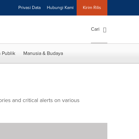
Privasi Data
Hubungi Kami
Kirim Rilis
Cari
 Publik
Manusia & Budaya
ries and critical alerts on various