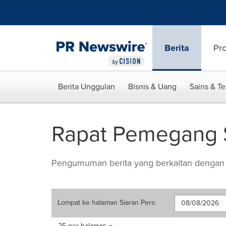
Accessibility Statement
Skip Navigation
Berita
Pr
Berita Unggulan
Bisnis & Uang
Sains & T
Rapat Pemegang
Pengumuman berita yang berkaitan dengan 
Lompat ke halaman
Siaran Pers
:
Making
Items per page:
25 per halaman