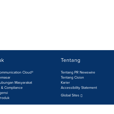
uk
Tentang
Communication Cloud®
Tentang PR Newswire
emasar
Tentang Cision
ubungan Masyarakat
Karier
R & Compliance
Accessibility Statement
gensi
Global Sites
roduk