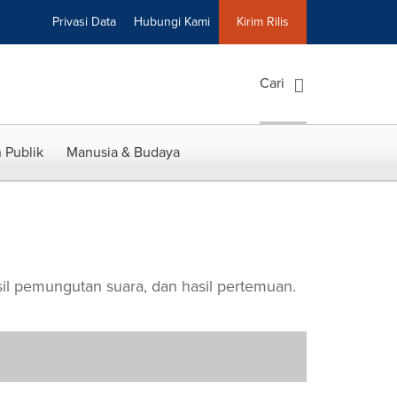
Privasi Data
Hubungi Kami
Kirim Rilis
Cari
 Publik
Manusia & Budaya
l pemungutan suara, dan hasil pertemuan.