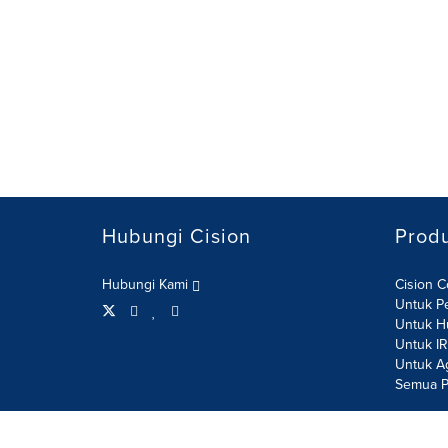
Hubungi Cision
Prod
Hubungi Kami
Cision 
Untuk P
Untuk H
Untuk I
Untuk A
Semua P