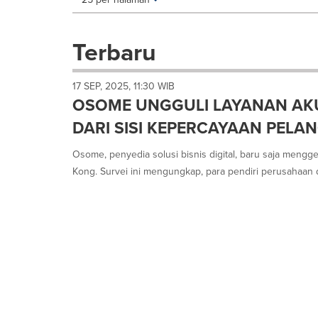
a
selection
with
Terbaru
these
dropdown
will
17 SEP, 2025, 11:30 WIB
cause
OSOME UNGGULI LAYANAN AKU
content
on
DARI SISI KEPERCAYAAN PELA
this
page
Osome, penyedia solusi bisnis digital, baru saja mengg
to
Kong. Survei ini mengungkap, para pendiri perusahaan 
change.
News
listings
will
update
as
each
option
is
selected.