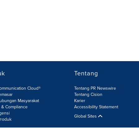
uk
Tentang
Communication Cloud®
Tentang PR Newswire
emasar
Tentang Cision
ubungan Masyarakat
Karier
R & Compliance
Accessibility Statement
gensi
Global Sites
roduk