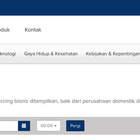
oduk
Kontak
eknologi
Gaya Hidup & Kesehatan
Kebijakan & Kepentingan
urcing bisnis ditampilkan, baik dari perusahaan domestik d
00:00
Pergi