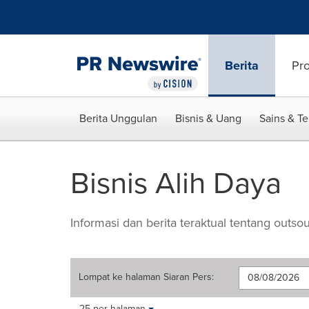
Accessibility Statement
Skip Navigation
Berita
Pr
Berita Unggulan
Bisnis & Uang
Sains & T
Bisnis Alih Daya
Informasi dan berita teraktual tentang outso
Lompat ke halaman
Siaran Pers
:
Making
Items per page:
25 per halaman