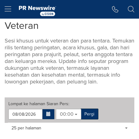
Accessibility Statement
Skip Navigation
Hamburger menu
Veteran
Sesi khusus untuk veteran dan para tentara. Temukan
rilis tentang peringatan, acara khusus, gala, dan hari
peringatan para prajurit, pelaut, serta anggota tentara
dan keluarga mereka. Update info seputar program
dukungan untuk veteran, termasuk layanan
kesehatan dan kesehatan mental, termasuk info
lowongan pekerjaan, dan peluang lain.
Lompat ke halaman
Siaran Pers
:
00:00
Pergi
Making
Items per page:
25 per halaman
a
selection