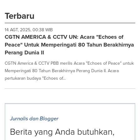
with
these
Terbaru
dropdown
will
14 AGT, 2025, 00:38 WIB
cause
CGTN AMERICA & CCTV UN: Acara "Echoes of
content
on
Peace" Untuk Memperingati 80 Tahun Berakhirnya
this
Perang Dunia II
page
to
CGTN America & CCTV PBB merilis Acara "Echoes of Peace" untuk
change.
Memperingati 80 Tahun Berakhirnya Perang Dunia II. Acara
News
pertukaran budaya "Echoes of...
listings
will
update
as
each
option
is
Jurnalis dan Blogger
selected.
Berita yang Anda butuhkan,