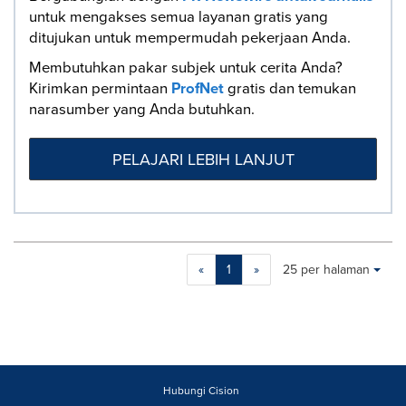
untuk mengakses semua layanan gratis yang
ditujukan untuk mempermudah pekerjaan Anda.
Membutuhkan pakar subjek untuk cerita Anda?
Kirimkan permintaan
ProfNet
gratis dan temukan
narasumber yang Anda butuhkan.
PELAJARI LEBIH LANJUT
Making
Items per page:
«
1
»
25 per halaman
a
selection
with
these
dropdown
will
cause
Hubungi Cision