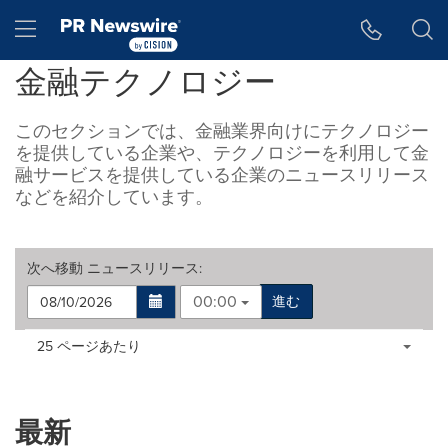
アクセシビリティ・ステートメント
Skip Navigation
Hamburger menu
金融テクノロジー
このセクションでは、金融業界向けにテクノロジー
を提供している企業や、テクノロジーを利用して金
融サービスを提供している企業のニュースリリース
などを紹介しています。
次へ移動
ニュースリリース
:
00:00
進む
Making
Items per page:
25 ページあたり
a
selection
with
these
最新
dropdown