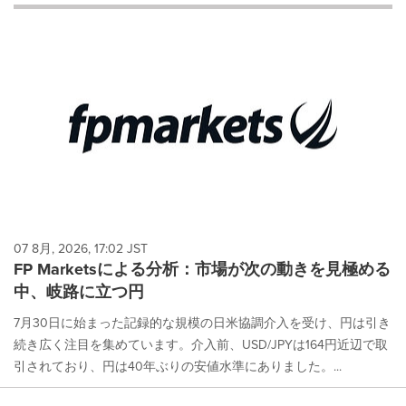
will
cause
content
on
this
page
to
change.
News
listings
will
update
as
each
07 8月, 2026, 17:02 JST
option
FP Marketsによる分析：市場が次の動きを見極める
is
中、岐路に立つ円
selected.
7月30日に始まった記録的な規模の日米協調介入を受け、円は引き
続き広く注目を集めています。介入前、USD/JPYは164円近辺で取
引されており、円は40年ぶりの安値水準にありました。...