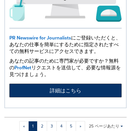
PR Newswire for Journalists
にご登録いただくと、
あなたの仕事を簡単にするために指定されたすべ
ての無料サービスにアクセスできます。
あなたの記事のために専門家が必要ですか？無料
の
ProfNet
リクエストを送信して、必要な情報源を
見つけましょう。
詳細はこちら
Making
Items per page:
«
1
2
3
4
5
»
25 ページあたり
a