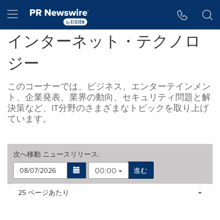
アクセシビリティ・ステートメント
Skip Navigation
Hamburger menu
インターネット・テクノロ
ジー
このコーナーでは、ビジネス、エンターテインメン
ト、企業発表、業界の動向、セキュリティ問題と解
決策など、IT分野のさまざまなトピックを取り上げ
ています。
次へ移動
ニュースリリース
:
00:00
進む
Making
Items per page:
25 ページあたり
a
selection
with