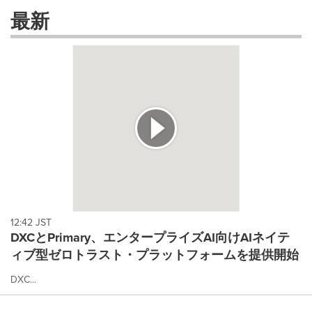
these
最新
dropdown
will
cause
content
on
this
page
to
change.
News
listings
will
update
as
each
12:42 JST
option
DXCとPrimary、エンタープライズAI向けAIネイテ
is
ィブ型ゼロトラスト・プラットフォームを提供開始
selected.
DXC...