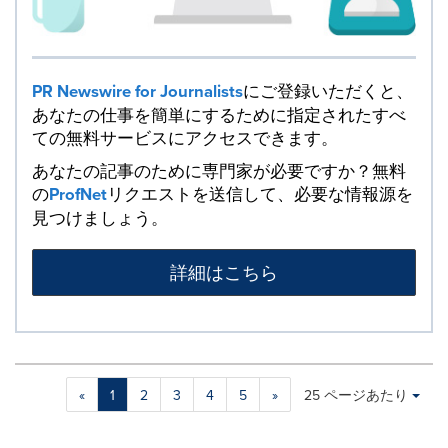
PR Newswire for Journalists
にご登録いただくと、
あなたの仕事を簡単にするために指定されたすべ
ての無料サービスにアクセスできます。
あなたの記事のために専門家が必要ですか？無料
の
ProfNet
リクエストを送信して、必要な情報源を
見つけましょう。
詳細はこちら
Making
Items per page:
«
1
2
3
4
5
»
25 ページあたり
a
selection
with