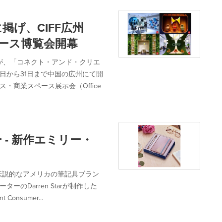
げ、CIFF広州
ペース博覧会開幕
026）が、「コネクト・アンド・クリエ
月18日から31日まで中国の広州にて開
・商業スペース展示会（Office
ー - 新作エミリー・
伝説的なアメリカの筆記具ブラン
とクリエーターのDarren Starが制作した
onsumer...