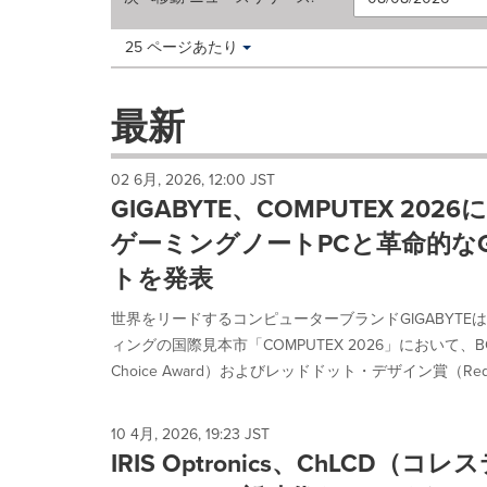
Making
Items per page:
25 ページあたり
a
selection
with
最新
these
dropdown
will
02 6月, 2026, 12:00 JST
cause
GIGABYTE、COMPUTEX 20
content
on
ゲーミングノートPCと革命的なG
this
トを発表
page
to
世界をリードするコンピューターブランドGIGABYTE
change.
News
ィングの国際見本市「COMPUTEX 2026」において、BC賞（
listings
Choice Award）およびレッドドット・デザイン賞（Red Dot
will
update
as
10 4月, 2026, 19:23 JST
each
IRIS Optronics、ChLCD
option