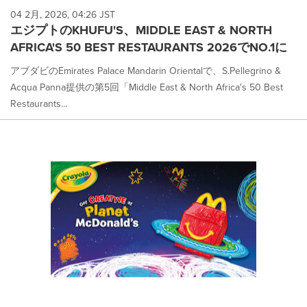
04 2月, 2026, 04:26 JST
エジプトのKHUFU'S、MIDDLE EAST & NORTH
AFRICA'S 50 BEST RESTAURANTS 2026でNO.1に
アブダビのEmirates Palace Mandarin Orientalで、S.Pellegrino &
Acqua Panna提供の第5回「Middle East & North Africa's 50 Best
Restaurants...