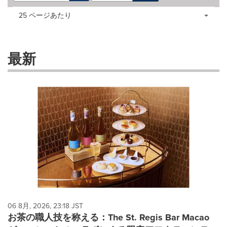
Making
Items per page:
25 ページあたり
a
selection
with
these
最新
dropdown
will
cause
content
on
this
page
to
change.
News
listings
will
update
as
each
06 8月, 2026, 23:18 JST
option
お茶の職人技を称える：The St. Regis Bar Macao
is