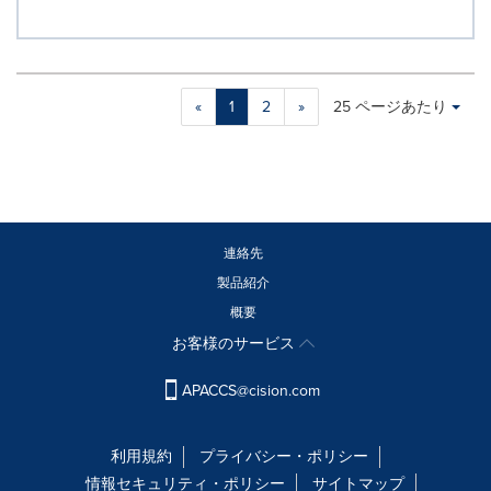
Making
Items per page:
«
1
2
»
25 ページあたり
a
selection
with
these
dropdown
will
cause
連絡先
content
製品紹介
on
概要
this
page
お客様のサービス
to
change.
APACCS@cision.com
News
listings
will
利用規約
プライバシー・ポリシー
update
情報セキュリティ・ポリシー
サイトマップ