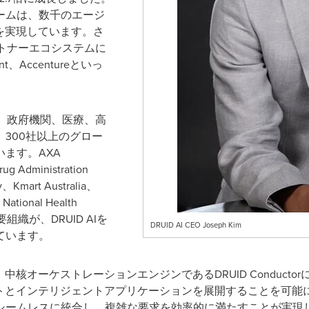
ームは、数千のエージ
を実現しています。さ
パートナーエコシステムに
ant、Accentureといっ
ビス、政府機関、医療、高
300社以上のグロー
ます。AXA
ug Administration
ty、Kmart Australia、
National Health
の主要組織が、DRUID AIを
DRUID AI CEO Joseph Kim
ています。
核オーケストレーションエンジンであるDRUID Conductor
ントとインテリジェントアプリケーションを展開することを可能
ームレスに統合し、複雑な要求を効率的に満たすことが実現します