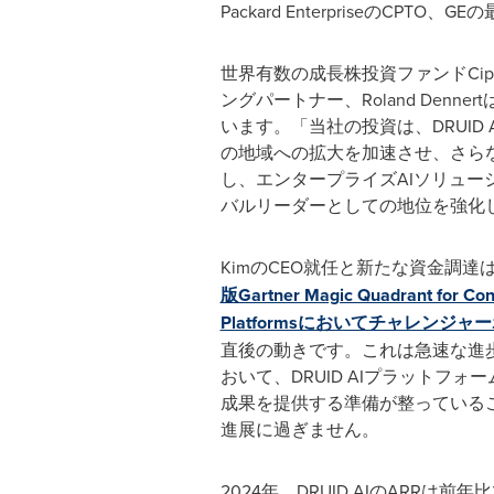
Packard EnterpriseのCP
世界有数の成長株投資ファンドCipio 
ングパートナー、Roland Denn
います。「当社の投資は、DRUID
の地域への拡大を加速させ、さら
し、エンタープライズAIソリュー
バルリーダーとしての地位を強化
KimのCEO就任と新たな資金調達
版Gartner Magic Quadrant for Conv
Platformsにおいてチャレンジ
直後の動きです。これは急速な進
おいて、DRUID AIプラットフ
成果を提供する準備が整っている
進展に過ぎません。
2024年、DRUID AIのARRは前