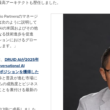
TO、GEの最高アーキテクトも歴任しました。
Partnersのマネージ
ertは次のように説明して
 AIの米国およびその他
なる技術進歩を促進
ションにおけるグロー
します。」
は、
DRUID AIが2025年
ersational AI
ャーポジションを獲得した
歩と普及が進む市場に
ォームの成熟度とビジネス
ことを裏付ける最新の
年比2.7倍に成長しました。