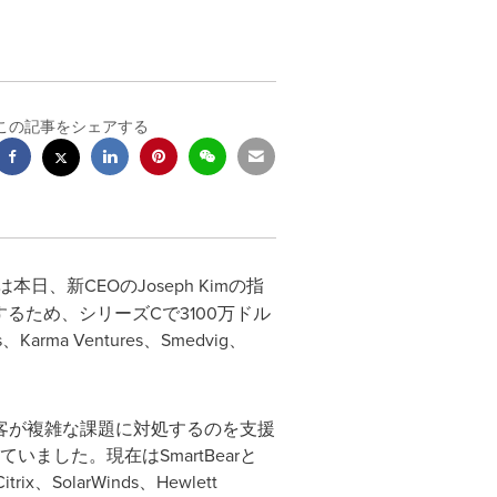
この記事をシェアする
は本日、新CEOのJoseph Kimの指
るため、シリーズCで3100万ドル
ma Ventures、Smedvig、
客が複雑な課題に対処するのを支援
いました。現在はSmartBearと
SolarWinds、Hewlett