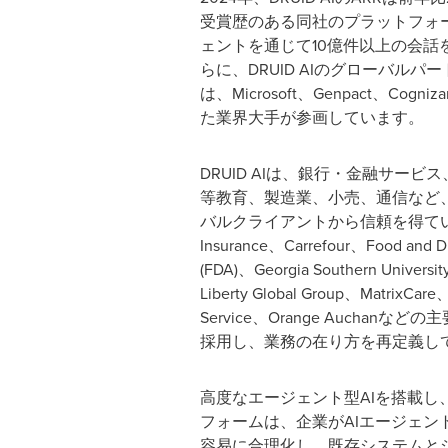
受賞歴のある同社のプラットフォ
ェントを通じて10億件以上の会話
らに、DRUID AIのグローバル
は、Microsoft、Genpact、Cogniz
た業界大手が参画しています。
DRUID AIは、銀行・金融サー
等教育、製造業、小売、通信など、
バルクライアントから信頼を得てい
Insurance、Carrefour、Food and Dr
(FDA)、Georgia Southern Universi
Liberty Global Group、MatrixCare、
Service、Orange Auchanなど
採用し、業務の在り方を再定義し
高度なエージェント型AIを搭載し、中
フォームは、企業がAIエージェ
容易に合理化し、既存システムとシ