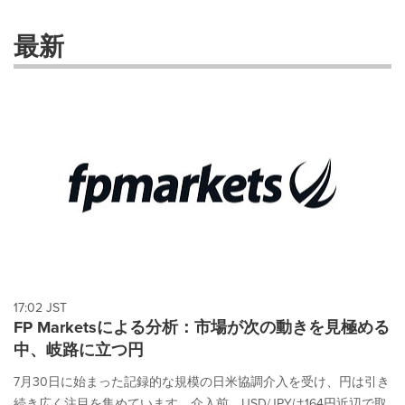
with
these
最新
dropdown
will
cause
content
on
this
page
to
change.
News
listings
will
update
as
each
17:02 JST
option
FP Marketsによる分析：市場が次の動きを見極める
is
中、岐路に立つ円
selected.
7月30日に始まった記録的な規模の日米協調介入を受け、円は引き
続き広く注目を集めています。介入前、USD/JPYは164円近辺で取