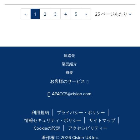
Making
Items per page:
«
1
2
3
4
5
»
25 ページあたり
a
selection
with
these
dropdown
will
cause
連絡先
content
製品紹介
on
概要
this
page
お客様のサービス
to
change.
APACCS@cision.com
News
listings
will
利用規約
プライバシー・ポリシー
update
情報セキュリティ・ポリシー
サイトマップ
as
Cookieの設定
アクセシビリティー
each
option
著作権 © 2026 Cision US Inc.