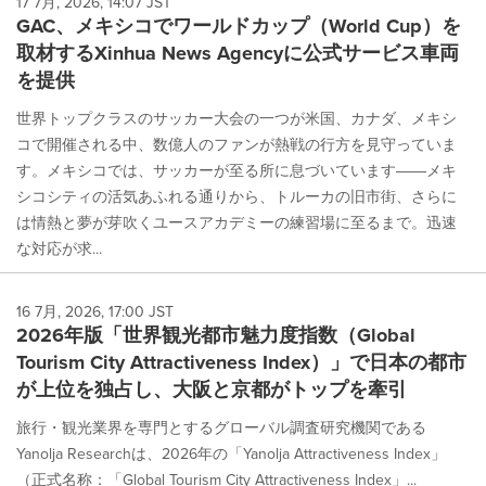
17 7月, 2026, 14:07 JST
GAC、メキシコでワールドカップ（World Cup）を
取材するXinhua News Agencyに公式サービス車両
を提供
世界トップクラスのサッカー大会の一つが米国、カナダ、メキシ
コで開催される中、数億人のファンが熱戦の行方を見守っていま
す。メキシコでは、サッカーが至る所に息づいています――メキ
シコシティの活気あふれる通りから、トルーカの旧市街、さらに
は情熱と夢が芽吹くユースアカデミーの練習場に至るまで。迅速
な対応が求...
16 7月, 2026, 17:00 JST
2026年版「世界観光都市魅力度指数（Global
Tourism City Attractiveness Index）」で日本の都市
が上位を独占し、大阪と京都がトップを牽引
旅行・観光業界を専門とするグローバル調査研究機関である
Yanolja Researchは、2026年の「Yanolja Attractiveness Index」
（正式名称：「Global Tourism City Attractiveness Index」...