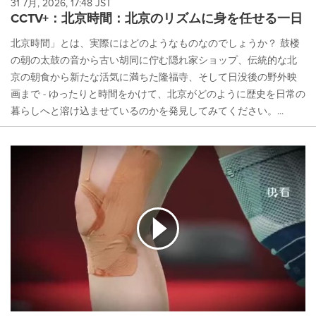
31 7月, 2026, 17:48 JST
CCTV+：北京時間：北京のリズムに身を任せる一日
北京時間」とは、実際にはどのようなものなのでしょうか？ 鼓楼
の朝の太鼓の音から古い胡同に佇む隠れ家ショップ、伝統的な北
京の朝食から新たな活気に満ちた隆福寺、そして日没後の野外映
画まで - ゆったりと時間をかけて、北京がどのように歴史を日常の
暮らしへと溶け込ませているのかを発見してみてください。...