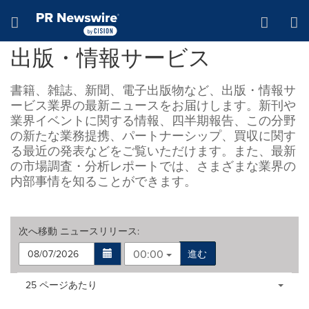
アクセシビリティ・ステートメント
Skip Navigation
Hamburger menu
出版・情報サービス
書籍、雑誌、新聞、電子出版物など、出版・情報サ
ービス業界の最新ニュースをお届けします。新刊や
業界イベントに関する情報、四半期報告、この分野
の新たな業務提携、パートナーシップ、買収に関す
る最近の発表などをご覧いただけます。また、最新
の市場調査・分析レポートでは、さまざまな業界の
内部事情を知ることができます。
次へ移動
ニュースリリース
:
00:00
進む
Making
Items per page:
25 ページあたり
a
selection