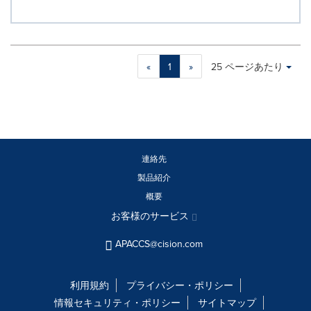
Making
Items per page:
«
1
»
25 ページあたり
a
selection
with
these
dropdown
will
cause
連絡先
content
製品紹介
on
概要
this
page
お客様のサービス
to
change.
APACCS@cision.com
News
listings
will
利用規約
プライバシー・ポリシー
update
情報セキュリティ・ポリシー
サイトマップ
as