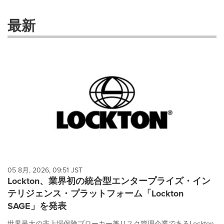
with
these
最新
dropdown
will
cause
content
on
this
page
to
change.
News
listings
will
update
as
each
05 8月, 2026, 09:51 JST
option
Lockton、業界初の統合型エンタープライズ・イン
is
テリジェンス・プラットフォーム「Lockton
selected.
SAGE」を発表
世界最大の非上場保険ブローカー兼リスク管理企業であるLockton