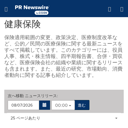
アクセシビリティ・ステートメント
Skip Navigation
Hamburger menu
健康保険
保険適用範囲の変更、政策決定、医療制度改革な
ど、公的／民間の医療保険に関する最新ニュースを
すべて掲載しています。このカテゴリーには、役員
人事、株式・株主情報、四半期報告書、合併・買収
など、医療保険会社の組織や業績に関するリリース
も含まれます。また、最近の研究、市場動向、消費
者動向に関する記事も紹介しています。
次へ移動
ニュースリリース
:
00:00
進む
Making
Items per page:
25 ページあたり
a
selection