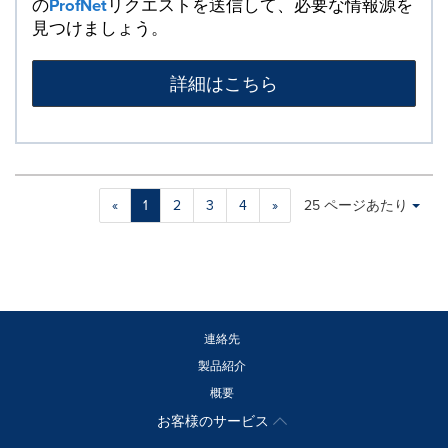
の
ProfNet
リクエストを送信して、必要な情報源を
見つけましょう。
詳細はこちら
Making
Items per page:
«
1
2
3
4
»
25 ページあたり
a
selection
with
these
dropdown
will
cause
連絡先
content
製品紹介
on
概要
this
page
お客様のサービス
to