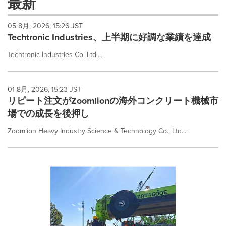
最新
dropdown
will
05 8月, 2026, 15:26 JST
cause
Techtronic Industries、上半期に好調な業績を達成
content
on
Techtronic Industries Co. Ltd....
this
page
to
change.
01 8月, 2026, 15:23 JST
News
リピート注文がZoomlionの海外コンクリート機械市
listings
場での成長を後押し
will
update
Zoomlion Heavy Industry Science & Technology Co., Ltd....
as
each
option
is
selected.