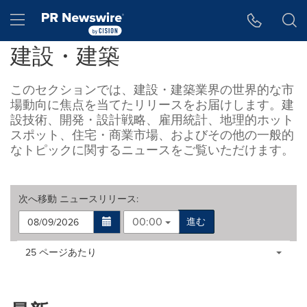
アクセシビリティ・ステートメント
Skip Navigation
Hamburger menu
建設・建築
このセクションでは、建設・建築業界の世界的な市
場動向に焦点を当てたリリースをお届けします。建
設技術、開発・設計戦略、雇用統計、地理的ホット
スポット、住宅・商業市場、およびその他の一般的
なトピックに関するニュースをご覧いただけます。
次へ移動
ニュースリリース
:
00:00
進む
Making
Items per page:
25 ページあたり
a
selection
with
these