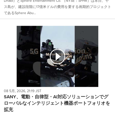
Dhabi）とSphere Entertainment Co. （NYSE：SPHR）は本日、ヤ
ス島が、建設段階に17億米ドルの費用を要する画期的プロジェクト
であるSphere Abu...
08 5月, 2026, 21:19 JST
SANY、電動・自律型・AI対応ソリューションでグ
ローバルなインテリジェント機器ポートフォリオを
拡充