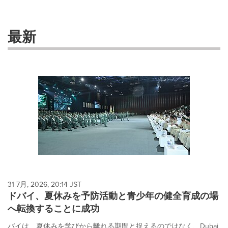
selection
with
these
最新
dropdown
will
cause
content
on
this
page
to
change.
News
listings
will
update
as
each
31 7月, 2026, 20:14 JST
option
ドバイ、夏休みを予防活動と青少年の健全育成の場
is
へ転換することに成功
selected.
バイは、夏休みを学びから離れる期間と捉えるのではなく、Dubai