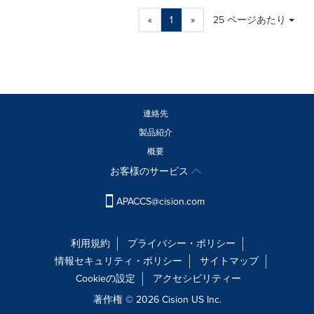
Making
Items per page:
«
1
»
25 ページあたり
a
selection
with
these
dropdown
will
cause
連絡先
content
製品紹介
on
概要
this
page
お客様のサービス
to
change.
APACCS@cision.com
News
listings
will
利用規約
プライバシー・ポリシー
update
情報セキュリティ・ポリシー
サイトマップ
as
Cookieの設定
アクセシビリティー
each
option
著作権 © 2026 Cision US Inc.
is