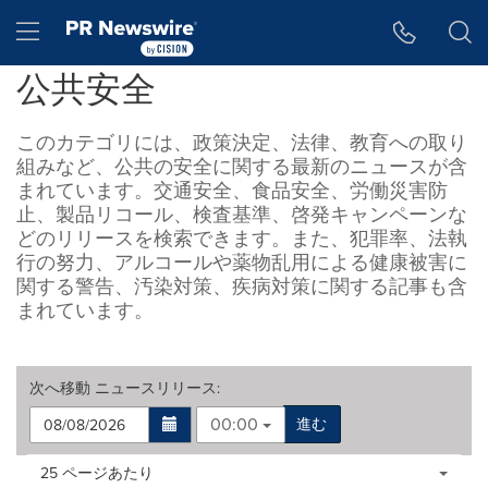
アクセシビリティ・ステートメント
Skip Navigation
Hamburger menu
公共安全
このカテゴリには、政策決定、法律、教育への取り
組みなど、公共の安全に関する最新のニュースが含
まれています。交通安全、食品安全、労働災害防
止、製品リコール、検査基準、啓発キャンペーンな
どのリリースを検索できます。また、犯罪率、法執
行の努力、アルコールや薬物乱用による健康被害に
関する警告、汚染対策、疾病対策に関する記事も含
まれています。
次へ移動
ニュースリリース
:
00:00
進む
Making
Items per page:
25 ページあたり
a