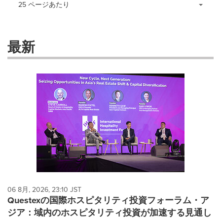
Making
Items per page:
25 ページあたり
a
selection
with
these
最新
dropdown
will
cause
content
on
this
page
to
change.
News
listings
will
update
as
each
06 8月, 2026, 23:10 JST
option
Questexの国際ホスピタリティ投資フォーラム・ア
is
ジア：域内のホスピタリティ投資が加速する見通し
selected.