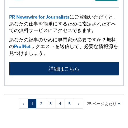
PR Newswire for Journalists
にご登録いただくと、
あなたの仕事を簡単にするために指定されたすべ
ての無料サービスにアクセスできます。
あなたの記事のために専門家が必要ですか？無料
の
ProfNet
リクエストを送信して、必要な情報源を
見つけましょう。
詳細はこちら
Making
Items per page:
«
1
2
3
4
5
»
25 ページあたり
a
selection
with
these