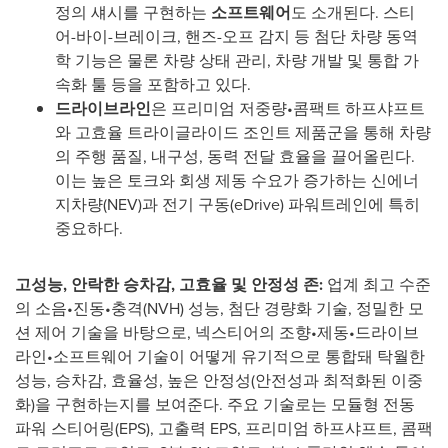
정의 섀시를 구현하는
소프트웨어
도 소개된다. 스티
어-바이-브레이크, 핸즈-오프 감지 등 첨단 차량 동역
학 기능은 물론 차량 상태 관리, 차량 개발 및 통합 가
속화 툴 등을 포함하고 있다.
드라이브라인
은 프리미엄 저중량•콤팩트 하프샤프트
와 고효율 트라이글라이드 조인트 제품군을 통해 차량
의 주행 품질, 내구성, 동력 전달 효율을 끌어올린다.
이는 높은 토크와 회생 제동 수요가 증가하는 신에너
지차량(NEV)과 전기 구동(eDrive) 파워트레인에 특히
중요하다.
고성능
, 안락한 승차감, 고효율 및 안정성 존:
업계 최고 수준
의 소음•진동•충격(NVH) 성능, 첨단 경량화 기술, 정밀한 모
션 제어 기술을 바탕으로, 넥스티어의 조향•제동•드라이브
라인•소프트웨어 기술이 어떻게 유기적으로 통합돼 탁월한
성능, 승차감, 효율성, 높은 안정성(안전성과 최적화된 이중
화)을 구현하는지를 보여준다. 주요 기술로는 모듈형 전동
파워 스티어링(EPS), 고출력 EPS, 프리미엄 하프샤프트, 콤팩