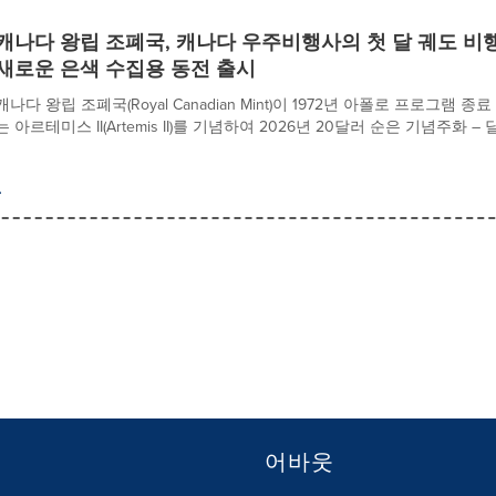
캐나다 왕립 조폐국, 캐나다 우주비행사의 첫 달 궤도 비
새로운 은색 수집용 동전 출시
캐나다 왕립 조폐국(Royal Canadian Mint)이 1972년 아폴로 프로그램
는 아르테미스 II(Artemis II)를 기념하여 2026년 20달러 순은 기념주화 – 달 탐
어바웃