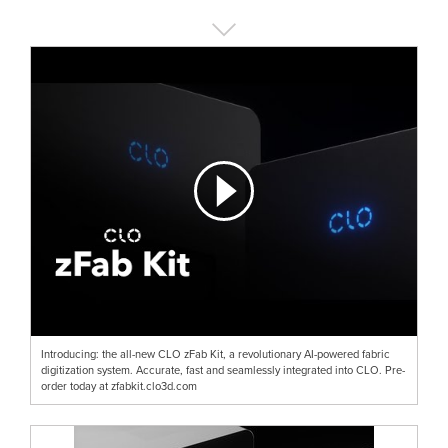
Introducing: the all-new CLO zFab Kit, a revolutionary AI-powered fabric
digitization system. Accurate, fast and seamlessly integrated into CLO. Pre-
order today at zfabkit.clo3d.com