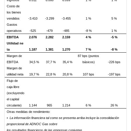
Ingresos
6.011
6.060
6.099
1 %
1 %
Costo de
los bienes
vendidos
-3.410
-3.299
-3.455
1 %
5 %
Gastos
operativos
-525
-479
-485
-8 %
1 %
EBITDA
2.076
2.282
2.159
4 %
-5 %
Utilidad ne
ta
1.187
1.381
1.270
7 %
-8 %
Margen de
87 bps (puntos
EBITDA
34,5 %
37,7 %
35,4 %
básicos)
-226 bps
Margen de
utilidad neta
19,7 %
22,8 %
20,8 %
107 bps
-197 bps
Flujo de
caja libre
(excluyendo
el capital
circulante)
1.144
965
1.214
6 %
26 %
Otras medidas de rendimiento:
•
La información financiera tal como se presenta arriba
incluye
la consolidación
proporcional de ADNOC Gas sobre
los resultados financieros de las empresas conjuntas.