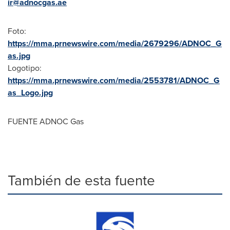
ir@adnocgas.ae
Foto:
https://mma.prnewswire.com/media/2679296/ADNOC_G
as.jpg
Logotipo:
https://mma.prnewswire.com/media/2553781/ADNOC_G
as_Logo.jpg
FUENTE ADNOC Gas
También de esta fuente