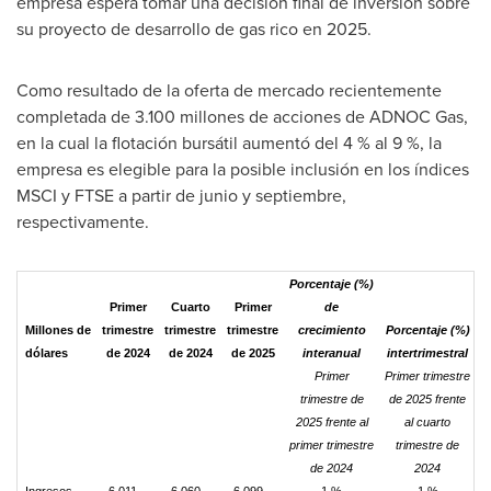
empresa espera tomar una decisión final de inversión sobre
su proyecto de desarrollo de gas rico en 2025.
Como resultado de la oferta de mercado recientemente
completada de 3.100 millones de acciones de ADNOC Gas,
en la cual la flotación bursátil aumentó del 4 % al 9 %, la
empresa es elegible para la posible inclusión en los índices
MSCI y FTSE a partir de junio y septiembre,
respectivamente.
Porcentaje (%)
Primer
Cuarto
Primer
de
Millones de
trimestre
trimestre
trimestre
crecimiento
Porcentaje (%)
dólares
de 2024
de 2024
de 2025
interanual
intertrimestral
Primer
Primer trimestre
trimestre de
de 2025 frente
2025 frente al
al cuarto
primer trimestre
trimestre de
de 2024
2024