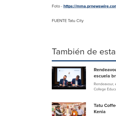
Foto -
https://mma.prnewswire.co
FUENTE Tatu City
También de esta
Rendeavou
escuela br
Rendeavour, e
College Educat
Tatu Coffe
Kenia