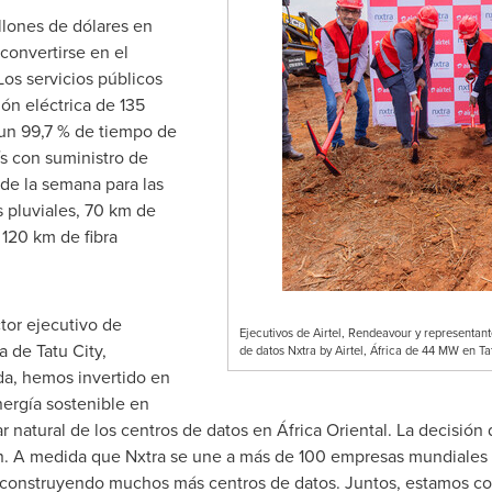
illones de dólares en
 convertirse en el
Los servicios públicos
ón eléctrica de 135
un 99,7 % de tiempo de
ís con suministro de
s de la semana para las
s pluviales, 70 km de
 120 km de fibra
ctor ejecutivo de
Ejecutivos de Airtel, Rendeavour y representan
 de Tatu City,
de datos Nxtra by Airtel, África de 44 MW en Ta
da, hemos invertido en
nergía sostenible en
ar natural de los centros de datos en África Oriental. La decisión 
n. A medida que Nxtra se une a más de 100 empresas mundiales 
 construyendo muchos más centros de datos. Juntos, estamos cons