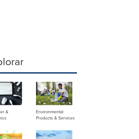
lorar
er &
Environmental
nics
Products & Services