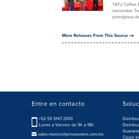
TATU Coffee E
nacionales T
prestigiosa del
More Releases From This Source
Entre en contacto
Soluc
+52 55 5147-2100
Distribu
Lunes a Viernes de 9h a 18h.
Distribu
Guarant
sales.mexico@prnewswire.com.mx
Cision I