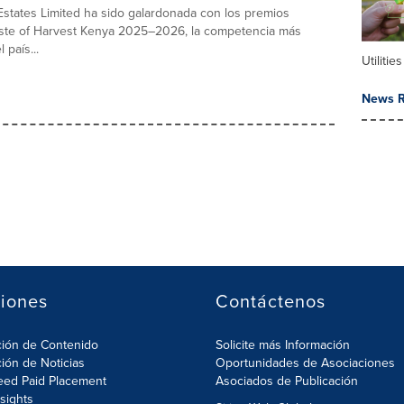
states Limited ha sido galardonada con los premios
aste of Harvest Kenya 2025–2026, la competencia más
 país...
Utilities
News R
iones
Contáctenos
ción de Contenido
Solicite más Información
ción de Noticias
Oportunidades de Asociaciones
eed Paid Placement
Asociados de Publicación
nsights