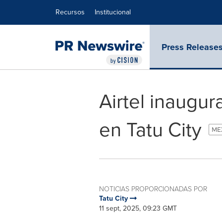
Declaración de accesibilidad
Saltar la navegación
Recursos
Institucional
Press Release
Airtel inaugur
en Tatu City
MEX
NOTICIAS PROPORCIONADAS POR
Tatu City
11 sept, 2025, 09:23 GMT