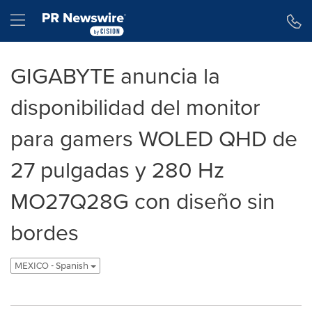
Declaración de accesibilidad
Saltar la navegación
Hamburger menu
GIGABYTE anuncia la
disponibilidad del monitor
para gamers WOLED QHD de
27 pulgadas y 280 Hz
MO27Q28G con diseño sin
bordes
MEXICO - Spanish