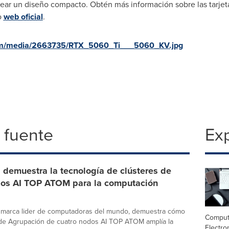
ar un diseño compacto. Obtén más información sobre las tarjet
o
web oficial
.
com/media/2663735/RTX_5060_Ti___5060_KV.jpg
 fuente
Exp
demuestra la tecnología de clústeres de
dos AI TOP ATOM para la computación
 marca lider de computadoras del mundo, demuestra cómo
Comput
 de Agrupación de cuatro nodos AI TOP ATOM amplía la
Electro