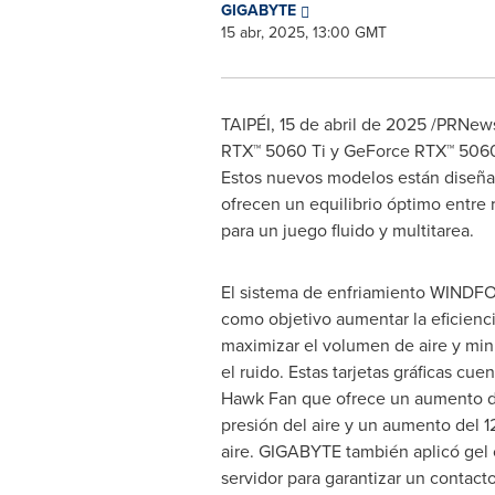
GIGABYTE
15 abr, 2025, 13:00 GMT
TAIPÉI
,
15 de abril de 2025
/PRNewsw
RTX™ 5060 Ti y GeForce RTX™ 5060, i
Estos nuevos modelos están diseñad
ofrecen un equilibrio óptimo entr
para un juego fluido y multitarea.
El sistema de enfriamiento WINDF
como objetivo aumentar la eficienci
maximizar el volumen de aire y mini
el ruido. Estas tarjetas gráficas cue
Hawk Fan que ofrece un aumento de
presión del aire y un aumento del 
aire. GIGABYTE también aplicó gel
servidor para garantizar un contact