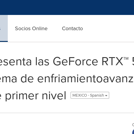
s
Socios Online
Contacto
senta las GeForce RTX™
tema de enfriamientoavan
 primer nivel
MEXICO - Spanish