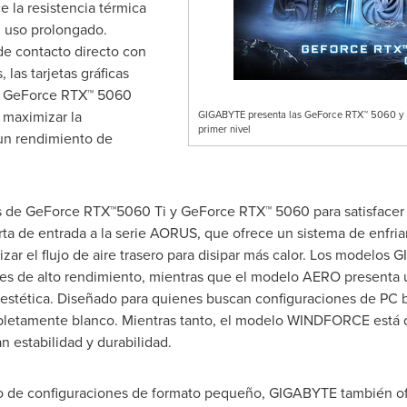
e la resistencia térmica
l uso prolongado.
e contacto directo con
las tarjetas gráficas
 y GeForce RTX™ 5060
maximizar la
GIGABYTE presenta las GeForce RTX™ 5060 y 5
primer nivel
 un rendimiento de
de GeForce RTX™5060 Ti y GeForce RTX™ 5060 para satisfacer l
erta de entrada a la serie AORUS, que ofrece un sistema de enfr
izar el flujo de aire trasero para disipar más calor. Los model
es de alto rendimiento, mientras que el modelo AERO presenta 
 estética. Diseñado para quienes buscan configuraciones de PC
mpletamente blanco. Mientras tanto, el modelo WINDFORCE está 
n estabilidad y durabilidad.
ado de configuraciones de formato pequeño, GIGABYTE también 