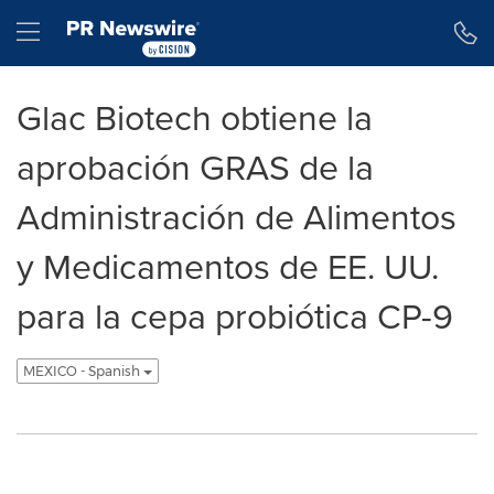
Declaración de accesibilidad
Saltar la navegación
Hamburger menu
Glac Biotech obtiene la
aprobación GRAS de la
Administración de Alimentos
y Medicamentos de EE. UU.
para la cepa probiótica CP-9
MEXICO - Spanish