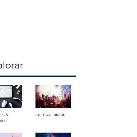
lorar
er &
Entretenimiento
nics