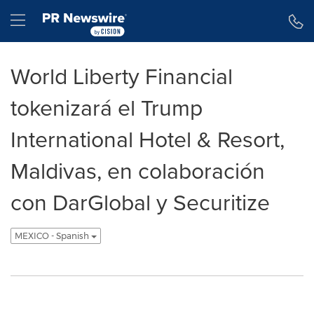
Declaración de accesibilidad
Saltar la navegación
Hamburger menu
World Liberty Financial
tokenizará el Trump
International Hotel & Resort,
Maldivas, en colaboración
con DarGlobal y Securitize
MEXICO - Spanish