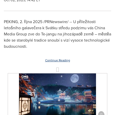
Oct 02, 2025, 14:42 ET
PEKING
,
2. října 2025
/PRNewswire/ -- U příležitosti
letošního galavečera k Svátku středu podzimu vás China
Media Group zve do Te-jangu na jihozápadě země – městěa
kde se starobylé tradice snoubí s vizí vysoce technologické
budoucnosti.
Continue Reading