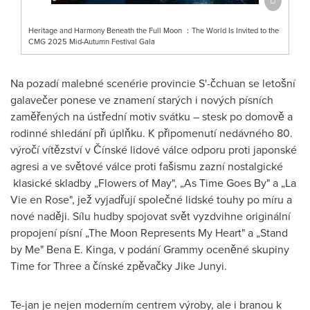
Heritage and Harmony Beneath the Full Moon ：The World Is Invited to the
CMG 2025 Mid-Autumn Festival Gala
Na pozadí malebné scenérie provincie S'-čchuan se letošní
galavečer ponese ve znamení starých i nových písních
zaměřených na ústřední motiv svátku – stesk po domově a
rodinné shledání při úplňku. K připomenutí nedávného 80.
výročí vítězství v Čínské lidové válce odporu proti japonské
agresi a ve světové válce proti fašismu zazní nostalgické
klasické skladby „Flowers of May", „As Time Goes By" a „La
Vie en Rose", jež vyjadřují společné lidské touhy po míru a
nové naději. Sílu hudby spojovat svět vyzdvihne originální
propojení písní „The Moon Represents My Heart" a „Stand
by Me" Bena E. Kinga, v podání Grammy oceněné skupiny
Time for Three a čínské zpěvačky Jike Junyi.
Te-jan je nejen moderním centrem výroby, ale i branou k