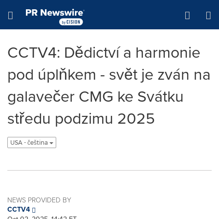
Accessibility Statement
Skip Navigation
Hamburger menu
CCTV4: Dědictví a harmonie
pod úplňkem - svět je zván na
galavečer CMG ke Svátku
středu podzimu 2025
USA - čeština
NEWS PROVIDED BY
CCTV4