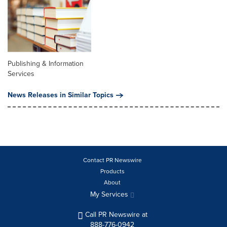
Publishing & Information
Services
News Releases in Similar Topics
Contact PR Newswire
Products
About
My Services
Call PR Newswire at
888-776-0942