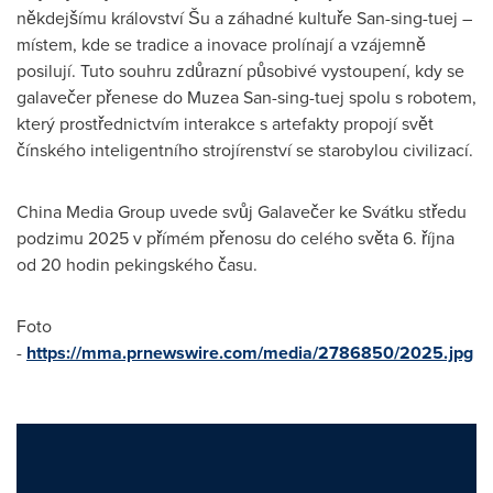
někdejšímu království Šu a záhadné kultuře San-sing-tuej –
místem, kde se tradice a inovace prolínají a vzájemně
posilují. Tuto souhru zdůrazní působivé vystoupení, kdy se
galavečer přenese do Muzea San-sing-tuej spolu s robotem,
který prostřednictvím interakce s artefakty propojí svět
čínského inteligentního strojírenství se starobylou civilizací.
China Media Group uvede svůj Galavečer ke Svátku středu
podzimu 2025 v přímém přenosu do celého světa 6. října
od 20 hodin pekingského času.
Foto
-
https://mma.prnewswire.com/media/2786850/2025.jpg