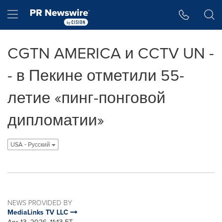
Accessibility Statement
Skip Navigation
Hamburger menu
CGTN AMERICA и CCTV UN -
- в Пекине отметили 55-
летие «пинг-понговой
дипломатии»
USA - Pусский
NEWS PROVIDED BY
MediaLinks TV LLC