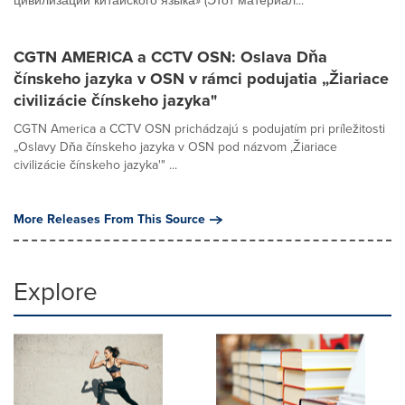
цивилизации китайского языка» (Этот материал...
CGTN AMERICA a CCTV OSN: Oslava Dňa
čínskeho jazyka v OSN v rámci podujatia „Žiariace
civilizácie čínskeho jazyka"
CGTN America a CCTV OSN prichádzajú s podujatím pri príležitosti
„Oslavy Dňa čínskeho jazyka v OSN pod názvom ‚Žiariace
civilizácie čínskeho jazyka'" ...
More Releases From This Source
Explore