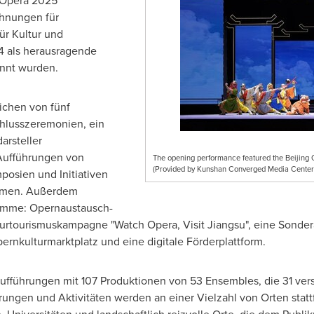
 Opera 2025
hnungen für
ür Kultur und
 als herausragende
annt wurden.
eichen von fünf
hlusszeremonien, ein
arsteller
Aufführungen von
The opening performance featured the Beijing
(Provided by Kunshan Converged Media Center
posien und Initiativen
ormen. Außerdem
ramme: Opernaustausch-
lturtourismuskampagne "Watch Opera, Visit Jiangsu", eine Sonde
ernkulturmarktplatz und eine digitale Förderplattform.
ufführungen mit 107 Produktionen von 53 Ensembles, die 31 ver
rungen und Aktivitäten werden an einer Vielzahl von Orten stattf