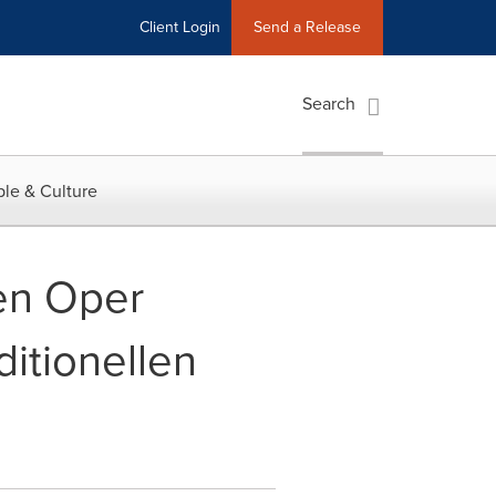
Client Login
Send a Release
Search
le & Culture
hen Oper
ditionellen