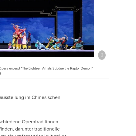
 Opera excerpt “The Eighteen Arhats Subdue the Raptor Demon”
)
rausstellung im Chinesischen
schiedene Operntraditionen
inden, darunter traditionelle