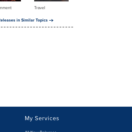
inment
Travel
eleases in Similar Topics
My Services