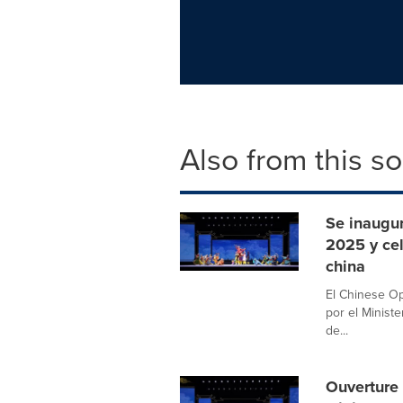
Also from this s
Se inaugur
2025 y cel
china
El Chinese Op
por el Ministe
de...
Ouverture 