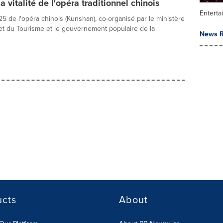
a vitalité de l'opéra traditionnel chinois
Enterta
25 de l'opéra chinois (Kunshan), co-organisé par le ministère
 et du Tourisme et le gouvernement populaire de la
News R
ucts
About