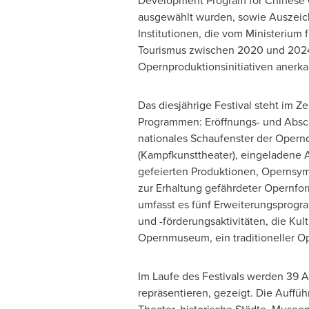
Development Program for Chinese
ausgewählt wurden, sowie Auszeic
Institutionen, die vom Ministerium f
Tourismus zwischen 2020 und 2024
Opernproduktionsinitiativen anerk
Das diesjährige Festival steht im Z
Programmen: Eröffnungs- und Absc
nationales Schaufenster der Opernd
(Kampfkunsttheater), eingeladene 
gefeierten Produktionen, Opernsym
zur Erhaltung gefährdeter Opernf
umfasst es fünf Erweiterungsprog
und -förderungsaktivitäten, die Ku
Opernmuseum, ein traditioneller Op
Im Laufe
des Festivals werden 39 A
repräsentieren, gezeigt. Die Auffüh