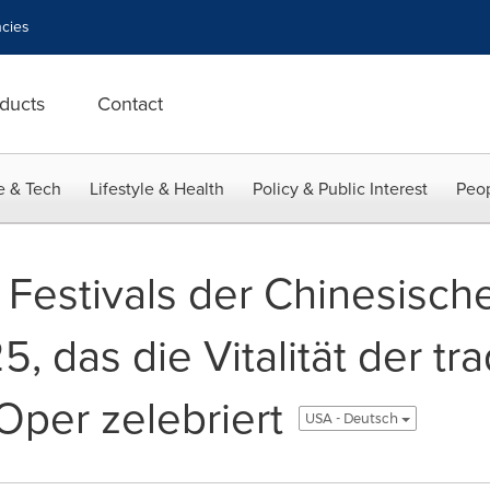
cies
ducts
Contact
e & Tech
Lifestyle & Health
Policy & Public Interest
Peop
 Festivals der Chinesisc
, das die Vitalität der tra
Oper zelebriert
USA - Deutsch