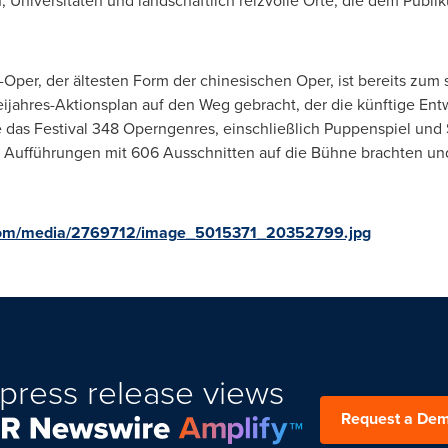
, Universitäten und landschaftlich reizvolle Orte, die dem Publ
Oper, der ältesten Form der chinesischen Oper, ist bereits zum 
reijahres-Aktionsplan auf den Weg gebracht, der die künftige E
te das Festival 348 Operngenres, einschließlich Puppenspiel und
Aufführungen mit 606 Ausschnitten auf die Bühne brachten und
com/media/2769712/image_5015371_20352799.jpg
press release views
Request a De