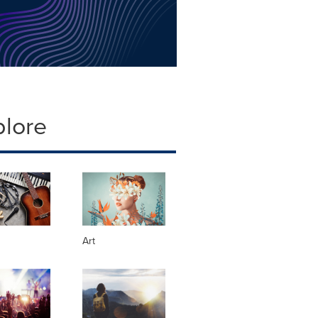
plore
Art