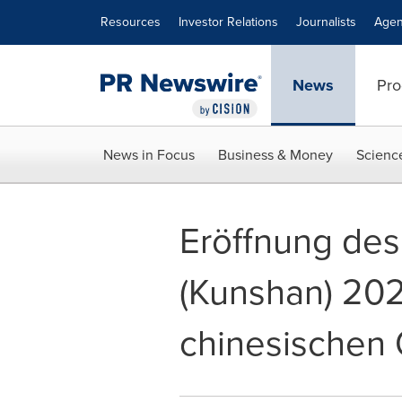
Accessibility Statement
Skip Navigation
Resources
Investor Relations
Journalists
Agen
News
Pro
News in Focus
Business & Money
Scienc
Eröffnung des
(Kunshan) 2025
chinesischen 