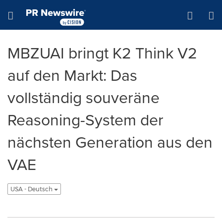
Accessibility Statement
Skip Navigation
Hamburger menu
MBZUAI bringt K2 Think V2
auf den Markt: Das
vollständig souveräne
Reasoning-System der
nächsten Generation aus den
VAE
USA - Deutsch