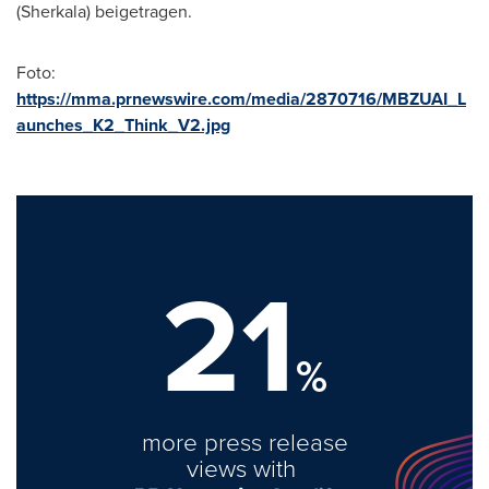
(Sherkala) beigetragen.
Foto:
https://mma.prnewswire.com/media/2870716/MBZUAI_L
aunches_K2_Think_V2.jpg
21
%
more press release
views with