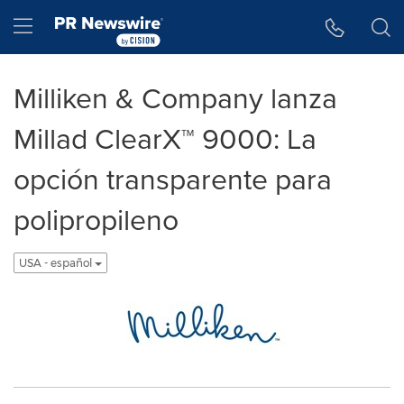
Accessibility Statement
Skip Navigation
Hamburger menu
Milliken & Company lanza
Millad ClearX™ 9000: La
opción transparente para
polipropileno
USA - español