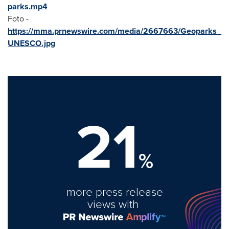
parks.mp4
Foto -
https://mma.prnewswire.com/media/2667663/Geoparks_
UNESCO.jpg
21
%
more press release
views with