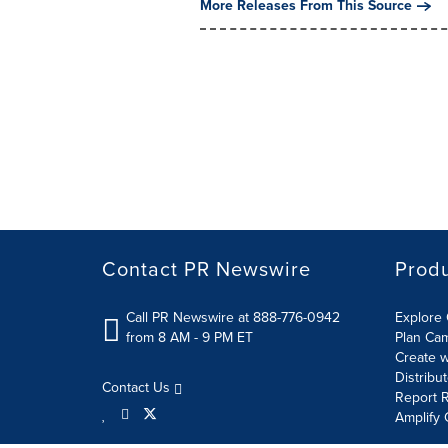
More Releases From This Source
Contact PR Newswire
Prod
Call PR Newswire at 888-776-0942
Explore 
from 8 AM - 9 PM ET
Plan Ca
Create w
Distribu
Contact Us
Report R
Amplify 