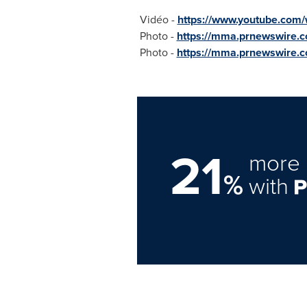
Vidéo -
https://www.youtube.com/
Photo -
https://mma.prnewswir
Photo -
https://mma.prnewswir
21
more 
%
with