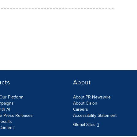
ucts
About
Our Platform
About PR Newswire
mpaigns
About Cision
ith AI
Careers
te Press Releases
Accessibility Statement
esults
Global Sites
Content