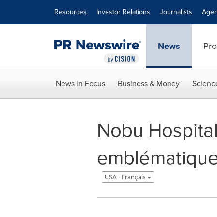
Accessibility Statement
Skip Navigation
Resources
Investor Relations
Journalists
Agen
News
Pro
News in Focus
Business & Money
Scienc
Nobu Hospitali
emblématique 
USA - Français