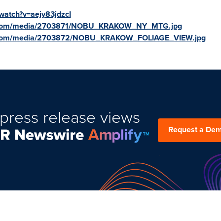
watch?v=aejy83jdzcI
e.com/media/2703871/NOBU_KRAKOW_NY_MTG.jpg
e.com/media/2703872/NOBU_KRAKOW_FOLIAGE_VIEW.jpg
press release views
Request a De