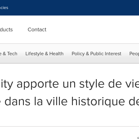
cies
ducts
Contact
e & Tech
Lifestyle & Health
Policy & Public Interest
Peop
ty apporte un style de vi
dans la ville historique 