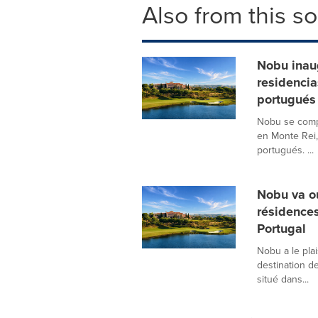
Also from this s
Nobu inaug
residencia
portugués
Nobu se compl
en Monte Rei,
portugués. ...
Nobu va ou
résidences
Portugal
Nobu a le pla
destination d
situé dans...