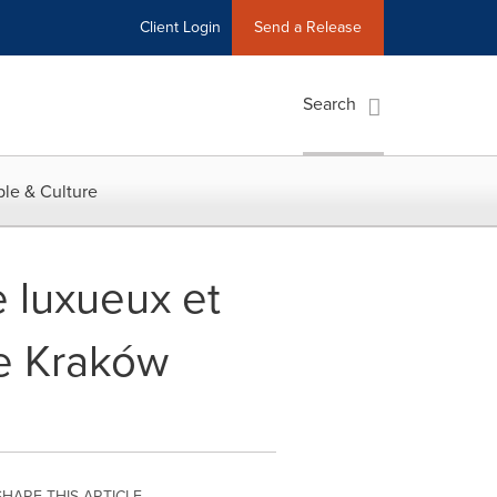
Client Login
Send a Release
Search
le & Culture
e luxueux et
de Kraków
SHARE THIS ARTICLE