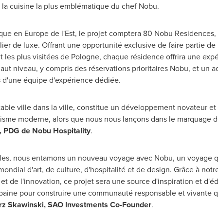
t la cuisine la plus emblématique du chef Nobu.
rque en
Europe
de l'Est, le projet comptera 80 Nobu Residences, 
lier de luxe. Offrant une opportunité exclusive de faire partie
et les plus visitées de Pologne, chaque résidence offrira une exp
t niveau, y compris des réservations prioritaires Nobu, et un acc
is d'une équipe d'expérience dédiée.
able ville dans la ville, constitue un développement novateur et 
banisme moderne, alors que nous nous lançons dans le marquage
, PDG de Nobu Hospitality
.
illes, nous entamons un nouveau voyage avec Nobu, un voyage q
 mondial d'art, de culture, d'hospitalité et de design. Grâce à n
é et de l'innovation, ce projet sera une source d'inspiration et d'
e urbaine pour construire une communauté responsable et vivante q
rz Skawinski
, SAO Investments Co-Founder
.