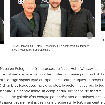
N
Trevor Horwell, CEO, Nobu Hospitality; Filip Adamczak, Co-founder,
SAO Investments; Robert De Niro
Nobu en Pologne après le succès du Nobu Hotel Warsaw, qui a 
re culturel dynamique pour les visiteurs comme pour les habitant
e, design sophistiqué et expériences authentiques, le projet refl
00 chambres luxueuses mais discrètes, le projet inaugurera le tou
'une ville. Ce centre immersif comprendra une scène de théâtre, 
vail et une galerie d'art conçue pour présenter des artistes loc
nts auront également accès à une piscine sur le toit, à un centr