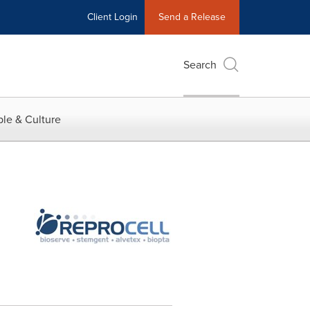
Client Login
Send a Release
Search
le & Culture