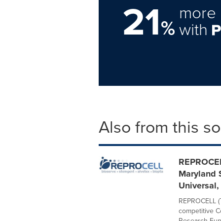
21
more 
%
with
Also from this s
REPROCELL
Maryland 
Universal
REPROCELL (TY
competitive C
Research Fund