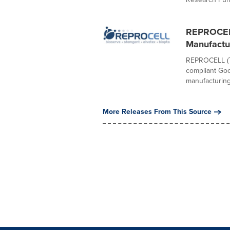
REPROCELL
Manufactur
REPROCELL (T
compliant Goo
manufacturing.
More Releases From This Source