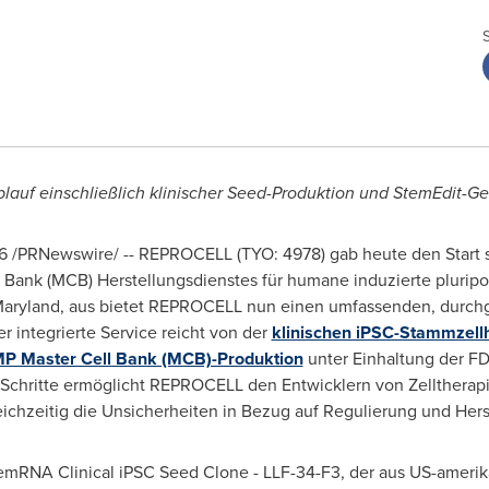
ablauf einschließlich klinischer Seed-Produktion
und StemEdit-Ge
6
/PRNewswire/ -- REPROCELL (TYO: 4978) gab heute den Start
l Bank (MCB) Herstellungsdienstes für humane induzierte plurip
 Maryland, aus bietet REPROCELL nun einen umfassenden, durchg
r integrierte Service reicht von der
klinischen iPSC-Stammzell
P Master Cell Bank (MCB)-Produktion
unter Einhaltung der FD
n Schritte ermöglicht REPROCELL den Entwicklern von Zelltherap
chzeitig die Unsicherheiten in Bezug auf Regulierung und Herst
 StemRNA Clinical iPSC Seed Clone - LLF-34-F3, der aus US-amer