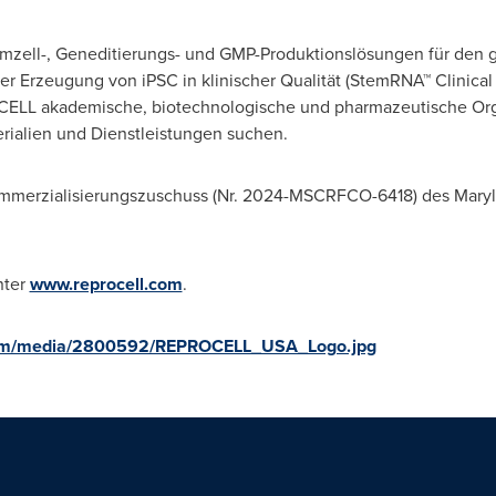
mmzell-, Geneditierungs- und GMP-Produktionslösungen für den
der Erzeugung von iPSC in klinischer Qualität (StemRNA™ Clinica
LL akademische, biotechnologische und pharmazeutische Organ
rialien und Dienstleistungen suchen.
ommerzialisierungszuschuss (Nr. 2024-MSCRFCO-6418) des Mary
nter
www.reprocell.com
.
com/media/2800592/REPROCELL_USA_Logo.jpg