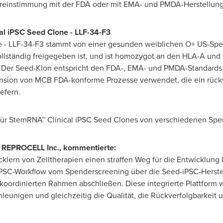
reinstimmung mit der FDA oder mit EMA- und PMDA-Herstellu
al iPSC Seed Clone - LLF-34-F3
 - LLF-34-F3 stammt von einer gesunden weiblichen O+ US-Spen
lständig freigegeben ist, und ist homozygot an den HLA-A und 
 Der Seed-Klon entspricht den FDA-, EMA- und PMDA-Standards
nsion von MCB FDA-konforme Prozesse verwendet, die ein rückve
efern.
r StemRNA™ Clinical iPSC Seed Clones von verschiedenen Spen
 REPROCELL Inc., kommentierte:
cklern von Zelltherapien einen straffen Weg für die Entwicklung
iPSC-Workflow vom Spenderscreening über die Seed-iPSC-Herste
oordinierten Rahmen abschließen. Diese integrierte Plattform 
eunigen und gleichzeitig die Qualität, die Rückverfolgbarkeit u