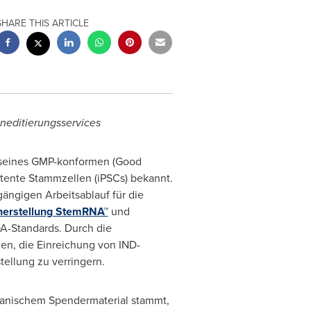
SHARE THIS ARTICLE
neditierungsservices
 seines GMP-konformen (Good
otente Stammzellen (iPSCs) bekannt.
ängigen Arbeitsablauf für die
herstellung StemRNA™
und
A-Standards. Durch die
ien, die Einreichung von IND-
ellung zu verringern.
ikanischem Spendermaterial stammt,