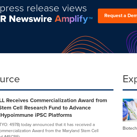
press release views
Request a De
ource
Ex
 Receives Commercialization Award from
Stem Cell Research Fund to Advance
, Hypoimmune iPSC Platforms
O: 4978) today announced that it has received a
Biotec
ommercialization Award from the Maryland Stem Cell
 (MSCRF)....