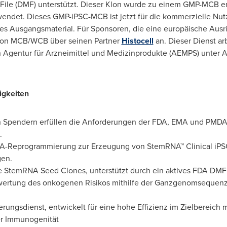
 File (DMF) unterstützt. Dieser Klon wurde zu einem GMP-MCB e
ndet. Dieses GMP-iPSC-MCB ist jetzt für die kommerzielle Nutz
ertes Ausgangsmaterial. Für Sponsoren, die eine europäische Aus
von MCB/WCB über seinen Partner
Histocell
an. Dieser Dienst ar
Agentur für Arzneimittel und Medizinprodukte (AEMPS) unter A
igkeiten
 Spendern erfüllen die Anforderungen der FDA, EMA und PMDA 
.
 RNA-Reprogrammierung zur Erzeugung von StemRNA™ Clinical i
en.
e StemRNA Seed Clones, unterstützt durch ein aktives FDA DMF
wertung des onkogenen Risikos mithilfe der Ganzgenomsequenzi
rungsdienst, entwickelt für eine hohe Effizienz im Zielbereich mi
er Immunogenität