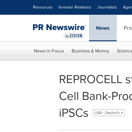
Accessibility Statement
Skip Navigation
Resources
Investor Relations
Journalists
Agen
News
Pro
News in Focus
Business & Money
Scienc
REPROCELL st
Cell Bank-Prod
iPSCs
USA - Deutsch