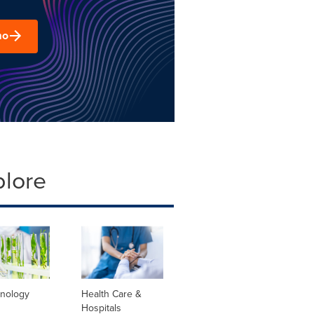
mo
plore
hnology
Health Care &
Hospitals